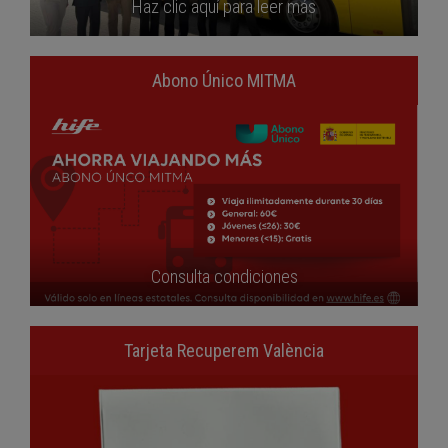
Haz clic aquí para leer más
Abono Único MITMA
Consulta condiciones
Tarjeta Recuperem València