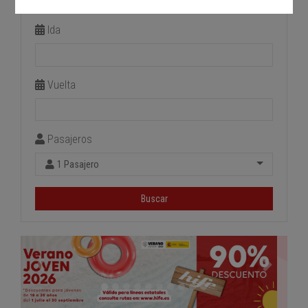
Estación de llegada
Ida
Vuelta
Pasajeros
1 Pasajero
Buscar