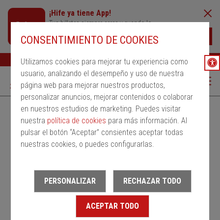
¡Hife ya tiene App!
Tus billetes siempre cerca y cuando lo
necesites
Descargar
CONSENTIMIENTO DE COOKIES
Buscar
Ayuda
ESP
Utilizamos cookies para mejorar tu experiencia como
usuario, analizando el desempeño y uso de nuestra
página web para mejorar nuestros productos,
personalizar anuncios, mejorar contenidos o colaborar
en nuestros estudios de marketing. Puedes visitar
Alquila un bus
Servicios Regulares
PMRSR
nuestra
política de cookies
para más información. Al
pulsar el botón “Aceptar” consientes aceptar todas
Desde
nuestras cookies, o puedes configurarlas.
Estación de salida
PERSONALIZAR
RECHAZAR TODO
Hasta
ACEPTAR TODO