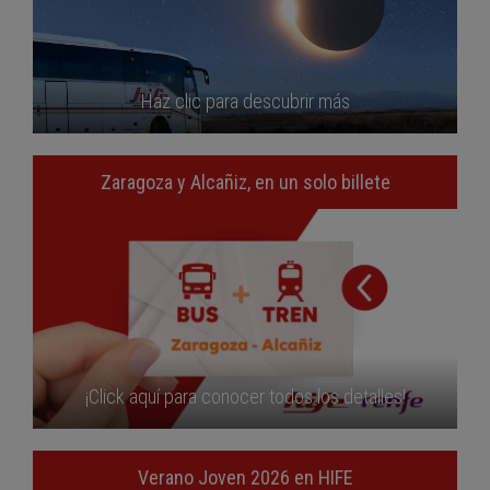
Haz clic para descubrir más
Zaragoza y Alcañiz, en un solo billete
¡Click aquí para conocer todos los detalles!
Verano Joven 2026 en HIFE