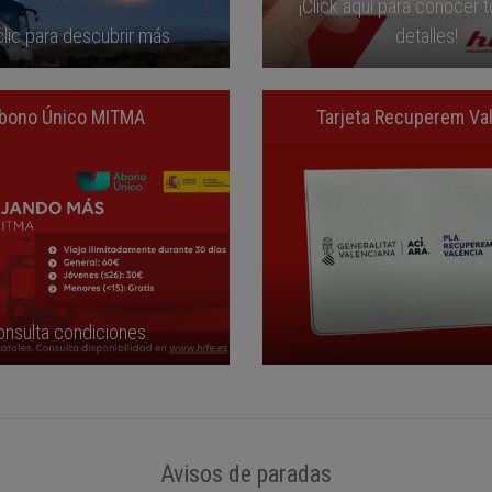
¡Click aquí para conocer 
lic para descubrir más
detalles!
bono Único MITMA
Tarjeta Recuperem Va
onsulta condiciones
Avisos de paradas