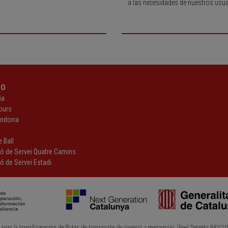
a las necesidades de nuestros usua
PO
ia
ours
Andorra
z
 Ball
ió de Servei Quatre Camins
ó de Servei Estadi
 para la transformación de flotas de transporte de viajeros y mercancías (Real Decreto 983/20