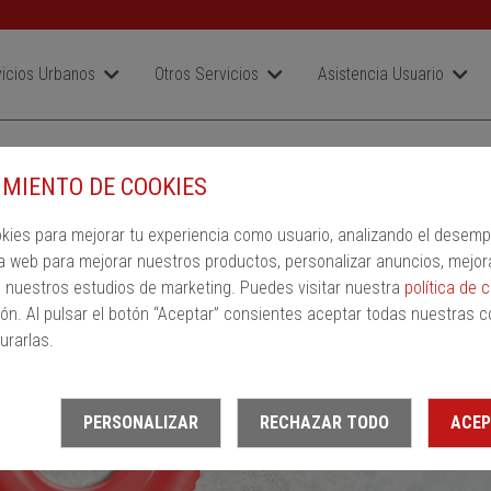
icios Urbanos
Otros Servicios
Asistencia Usuario
SR
MIENTO DE COOKIES
a
Ida
Vuelta
okies para mejorar tu experiencia como usuario, analizando el desem
ión de llegada
a web para mejorar nuestros productos, personalizar anuncios, mejor
n nuestros estudios de marketing. Puedes visitar nuestra
política de 
ón. Al pulsar el botón “Aceptar” consientes aceptar todas nuestras c
urarlas.
PERSONALIZAR
RECHAZAR TODO
ACEP