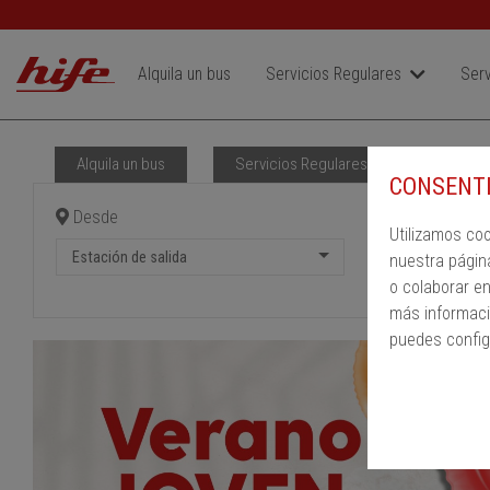
Alquila un bus
Servicios Regulares
Serv
Alquila un bus
Servicios Regulares
PMR
CONSENTI
Desde
Hast
Utilizamos co
Estación de salida
Estac
nuestra págin
o colaborar e
más informaci
puedes config