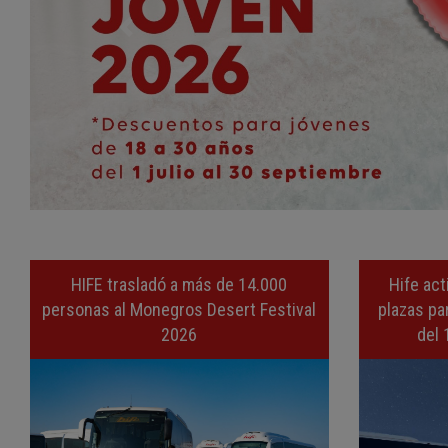
HIFE trasladó a más de 14.000
Hife act
personas al Monegros Desert Festival
plazas par
2026
del 