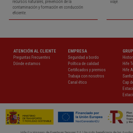
recursos naturales, prevención de la
viaje.
contaminación y formación en conducción
eficiente.
ATENCIÓN AL CLIENTE
EMPRESA
GRU
Preguntas Frecuentes
Seguridad a bordo
Histor
Dónde estamos
Política de calidad
Hife T
Certificados y premios
Hife 
Trabaja con nosotros
Sanfi
Canal ético
Cap de
Estac
Estaci
Hife (La Hispano de Fuente en Segures S.A.) ha sido beneficiaria de las Ayudas