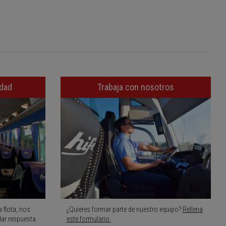
idad
Trabaja con nosotros
 flota, nos
¿Quieres formar parte de nuestro equipo?
Rellena
dar respuesta
este formulario.