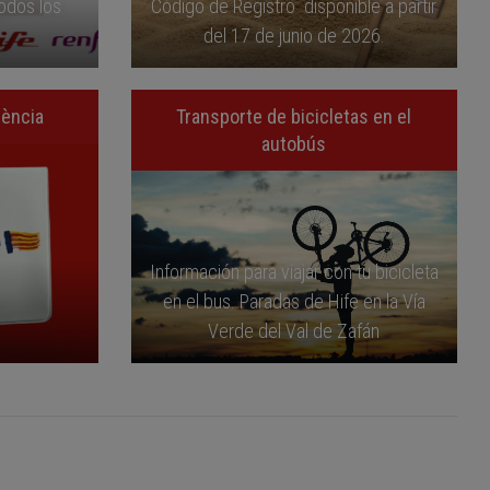
todos los
Código de Registro disponible a partir
del 17 de junio de 2026.
lència
Transporte de bicicletas en el
autobús
Información para viajar con tu bicicleta
en el bus. Paradas de Hife en la Vía
Verde del Val de Zafán