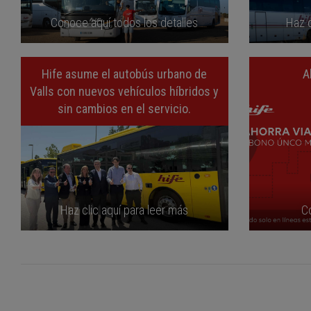
Conoce aquí todos los detalles
Haz c
Hife asume el autobús urbano de
A
Valls con nuevos vehículos híbridos y
sin cambios en el servicio.
Haz clic aquí para leer más
C