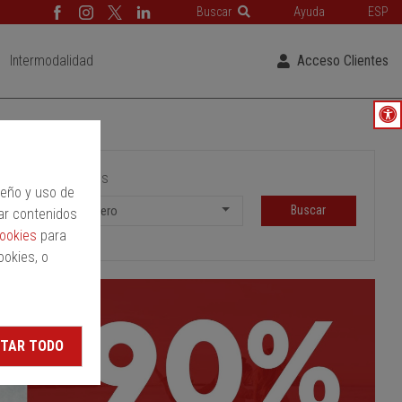
Buscar
Ayuda
ESP
Intermodalidad
Acceso Clientes
Pasajeros
peño y uso de
Buscar
1 Pasajero
ar contenidos
cookies
para
ookies, o
TAR TODO