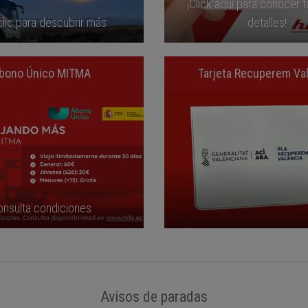
¡Click aquí para conocer 
lic para descubrir más
detalles!
bono Único MITMA
Tarjeta Recuperem Va
onsulta condiciones
Avisos de paradas