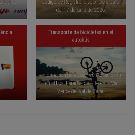
todos los
Código de Registro disponible a partir
del 17 de junio de 2026.
lència
Transporte de bicicletas en el
autobús
Información para viajar con tu bicicleta
en el bus. Paradas de Hife en la Vía
Verde del Val de Zafán