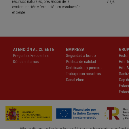
recursos naturales, prevención de la
viaje.
contaminación y formación en conducción
eficiente.
ATENCIÓN AL CLIENTE
EMPRESA
GRU
Preguntas Frecuentes
Seguridad a bordo
Histor
Dónde estamos
Política de calidad
Hife T
Certificados y premios
Hife 
Trabaja con nosotros
Sanfi
Canal ético
Cap de
Estac
Estaci
Hife (La Hispano de Fuente en Segures S.A.) ha sido beneficiaria de las Ayudas