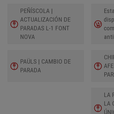
PEÑÍSCOLA |
Esta
ACTUALIZACIÓN DE
disp
PARADAS L-1 FONT
com
NOVA
ant
CHI
PAÜLS | CAMBIO DE
AFE
PARADA
PA
LA 
LA 
ÚNI