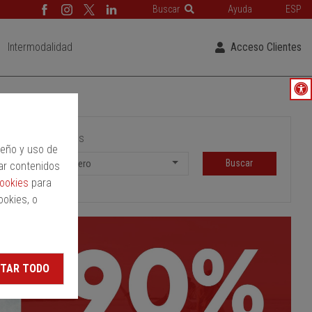
Buscar
Ayuda
ESP
Intermodalidad
Acceso Clientes
Pasajeros
peño y uso de
Buscar
1 Pasajero
ar contenidos
cookies
para
ookies, o
TAR TODO