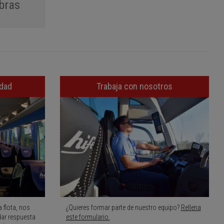
bras
idad
Trabaja con nosotros
 flota, nos
¿Quieres formar parte de nuestro equipo?
Rellena
dar respuesta
este formulario.