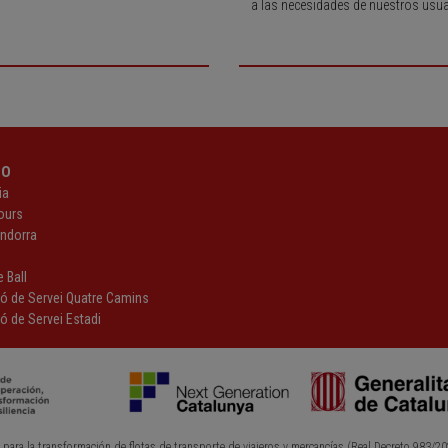
a las necesidades de nuestros usua
PO
ia
ours
Andorra
z
 Ball
ió de Servei Quatre Camins
ó de Servei Estadi
 para la transformación de flotas de transporte de viajeros y mercancías (Real Decreto 983/20