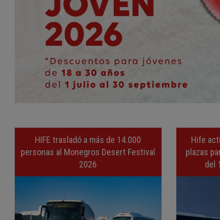
HIFE trasladó a más de 14.000
Hife act
personas al Monegros Desert Festival
plazas par
2026
del 