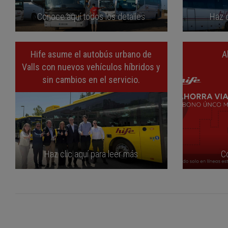
Conoce aquí todos los detalles
Haz c
Hife asume el autobús urbano de
A
Valls con nuevos vehículos híbridos y
sin cambios en el servicio.
Haz clic aquí para leer más
C