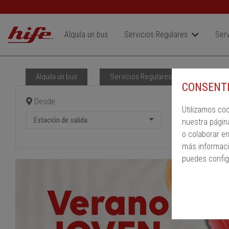
Alquila un bus
Servicios Regulares
Serv
Alquila un bus
Servicios Regulares
PMR
CONSENTI
Desde
Hast
Utilizamos co
Estación de salida
Estac
nuestra págin
o colaborar e
más informaci
puedes config