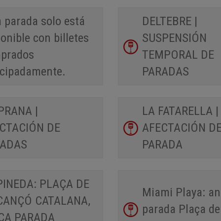
 parada solo está
DELTEBRE |
onible con billetes
SUSPENSIÓN
prados
TEMPORAL DE
icipadamente.
PARADAS
PRANA |
LA FATARELLA |
CTACIÓN DE
AFECTACIÓN D
RADAS
PARADA
PINEDA: PLAÇA DE
Miami Playa: an
CANÇÓ CATALANA,
parada Plaça de
CA PARADA