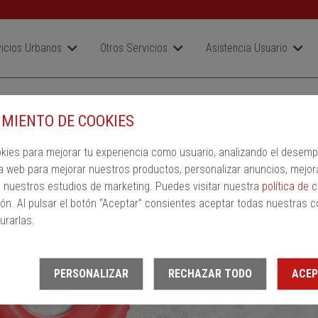
icios Urbanos
Otros Servicios
Asistencia Usuario
SR
MIENTO DE COOKIES
a
Ida
Vuelta
okies para mejorar tu experiencia como usuario, analizando el desem
ión de llegada
a web para mejorar nuestros productos, personalizar anuncios, mejor
n nuestros estudios de marketing. Puedes visitar nuestra
política de 
ón. Al pulsar el botón “Aceptar” consientes aceptar todas nuestras c
urarlas.
PERSONALIZAR
RECHAZAR TODO
ACEP