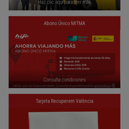
Haz clic aquí para leer más
Abono Único MITMA
Consulta condiciones
Tarjeta Recuperem València