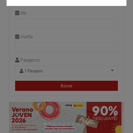
Estación de llegada
Ida
Vuelta
Pasajeros
1 Pasajero
Buscar