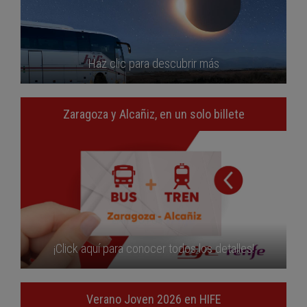
Haz clic para descubrir más
Zaragoza y Alcañiz, en un solo billete
¡Click aquí para conocer todos los detalles!
Verano Joven 2026 en HIFE