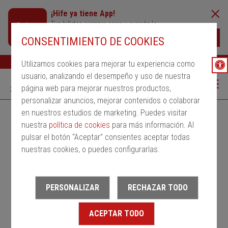
¡Hife ya tiene App!
Tus billetes siempre cerca y cuando lo
necesites
Descargar
CONSENTIMIENTO DE COOKIES
Buscar
Ayuda
ESP
Utilizamos cookies para mejorar tu experiencia como
usuario, analizando el desempeño y uso de nuestra
página web para mejorar nuestros productos,
personalizar anuncios, mejorar contenidos o colaborar
en nuestros estudios de marketing. Puedes visitar
Alquila un bus
Servicios Regulares
PMRSR
nuestra
política de cookies
para más información. Al
pulsar el botón “Aceptar” consientes aceptar todas
Desde
nuestras cookies, o puedes configurarlas.
Estación de salida
PERSONALIZAR
RECHAZAR TODO
Hasta
ACEPTAR TODO