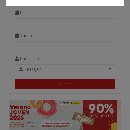
Estación de llegada
Ida
Vuelta
Pasajeros
1 Pasajero
Buscar