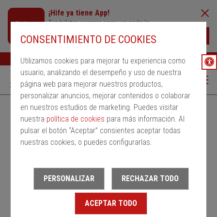
¡Hife ya tiene App!
Tus billetes siempre cerca y cuando lo
necesites
Descargar
CONSENTIMIENTO DE COOKIES
Buscar
Ayuda
ESP
Utilizamos cookies para mejorar tu experiencia como
usuario, analizando el desempeño y uso de nuestra
página web para mejorar nuestros productos,
personalizar anuncios, mejorar contenidos o colaborar
en nuestros estudios de marketing. Puedes visitar
Alquila un bus
Servicios Regulares
PMRSR
nuestra
política de cookies
para más información. Al
pulsar el botón “Aceptar” consientes aceptar todas
Desde
nuestras cookies, o puedes configurarlas.
Estación de salida
PERSONALIZAR
RECHAZAR TODO
Hasta
ACEPTAR TODO