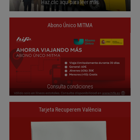
Haz clic aquí para leer más
Abono Único MITMA
Consulta condiciones
Tarjeta Recuperem València