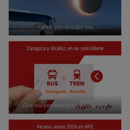
Haz clic para descubrir más
Zaragoza y Alcañiz, en un solo billete
¡Click aquí para conocer todos los detalles!
Verano Joven 2026 en HIFE