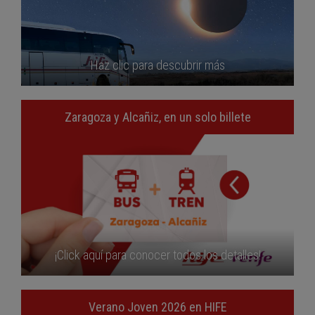
Haz clic para descubrir más
Zaragoza y Alcañiz, en un solo billete
¡Click aquí para conocer todos los detalles!
Verano Joven 2026 en HIFE