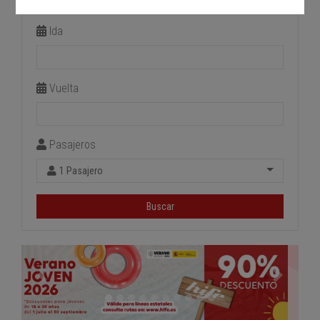
Estación de llegada
Ida
Vuelta
Pasajeros
1 Pasajero
Buscar