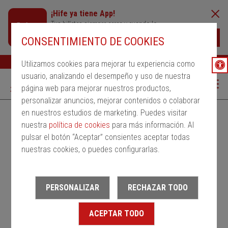
¡Hife ya tiene App!
Tus billetes siempre cerca y cuando lo
necesites
Descargar
CONSENTIMIENTO DE COOKIES
Buscar
Ayuda
ESP
Utilizamos cookies para mejorar tu experiencia como
usuario, analizando el desempeño y uso de nuestra
página web para mejorar nuestros productos,
personalizar anuncios, mejorar contenidos o colaborar
en nuestros estudios de marketing. Puedes visitar
Alquila un bus
Servicios Regulares
PMRSR
nuestra
política de cookies
para más información. Al
pulsar el botón “Aceptar” consientes aceptar todas
Desde
nuestras cookies, o puedes configurarlas.
Estación de salida
PERSONALIZAR
RECHAZAR TODO
Hasta
ACEPTAR TODO