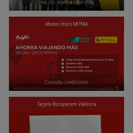
Haz clic aquí para leer más
Abono Único MITMA
Consulta condiciones
Tarjeta Recuperem València