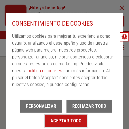
¡Hife ya tiene App!
Tus billetes siempre cerca y cuando lo
necesites
Descargar
CONSENTIMIENTO DE COOKIES
Buscar
Ayuda
ESP
Utilizamos cookies para mejorar tu experiencia como
usuario, analizando el desempeño y uso de nuestra
página web para mejorar nuestros productos,
personalizar anuncios, mejorar contenidos o colaborar
en nuestros estudios de marketing. Puedes visitar
nuestra
política de cookies
para más información. Al
pulsar el botón “Aceptar” consientes aceptar todas
nuestras cookies, o puedes configurarlas.
PERSONALIZAR
RECHAZAR TODO
ACEPTAR TODO