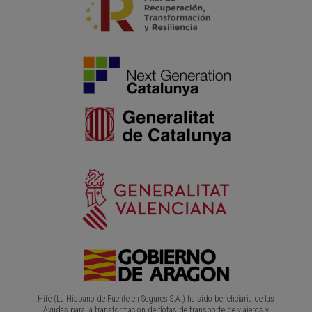
Hife (La Hispano de Fuente en Segures S.A.) ha sido beneficiaria de las
Ayudas para la transformación de flotas de transporte de viajeros y