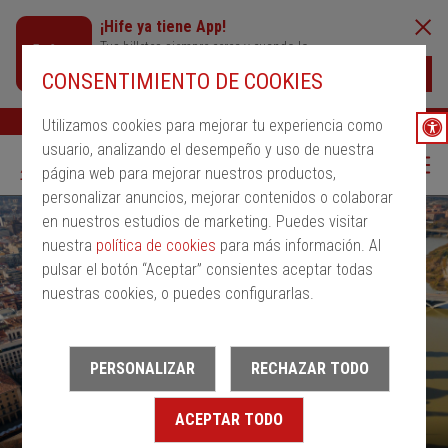
¡Hife ya tiene App!
Tus billetes siempre cerca y cuando lo
necesites
Descargar
CONSENTIMIENTO DE COOKIES
Buscar
Ayuda
ESP
Utilizamos cookies para mejorar tu experiencia como
usuario, analizando el desempeño y uso de nuestra
página web para mejorar nuestros productos,
personalizar anuncios, mejorar contenidos o colaborar
en nuestros estudios de marketing. Puedes visitar
nuestra
política de cookies
para más información. Al
pulsar el botón “Aceptar” consientes aceptar todas
nuestras cookies, o puedes configurarlas.
PERSONALIZAR
RECHAZAR TODO
ACEPTAR TODO