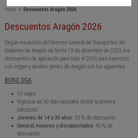
Home
Descuentos Aragón 2026
Descuentos Aragón 2026
Según resolución del Director General de Transportes del
Gobierno de Aragón de fecha 19 de diciembre de 2025, los
descuentos de aplicación para todo el 2026 para trayectos
con origen y destino dentro de Aragón son los siguientes:
BONO DGA
10 viajes.
Vigencia de 30 días naturales desde la primera
utilización.
Jóvenes de 14 a 30 años:
50 % de descuento.
General, mayores y discapacitados
: 40 % de
descuento.