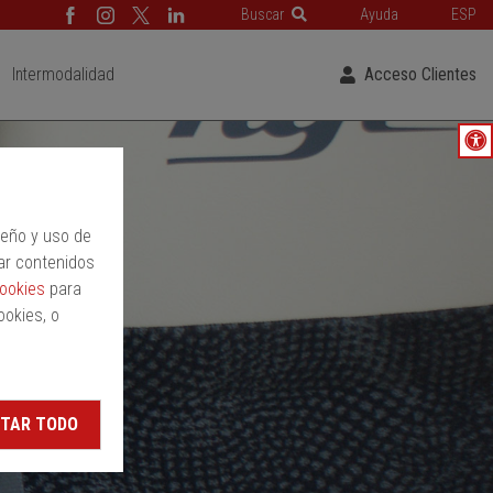
Buscar
Ayuda
ESP
Intermodalidad
Acceso Clientes
peño y uso de
ar contenidos
cookies
para
ookies, o
TAR TODO