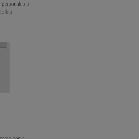
s personales o
cillas
izarse con el