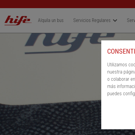
Alquila un bus
Servicios Regulares
Serv
CONSENTI
Utilizamos co
nuestra págin
o colaborar e
más informaci
puedes config