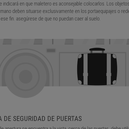
le indicará en que maletero es aconsejable colocarlos. Los objeto
e mano deben situarse exclusivamente en los portaequipajes o rede
 ese fin. asegúrese de que no puedan caer al suelo.
 DE SEGURIDAD DE PUERTAS
 de apertura se encuentra a la vista, cerca de las puertas. debe util