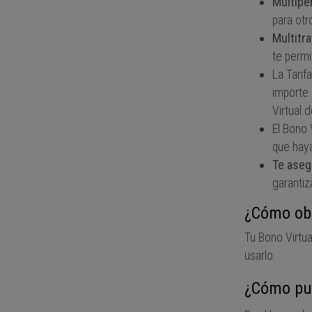
Multipe
para otr
Multitr
te permi
La Tarif
importe
Virtual 
El Bono 
que haya
Te aseg
garantiz
¿Cómo obt
Tu Bono Virtua
usarlo.
¿Cómo pue