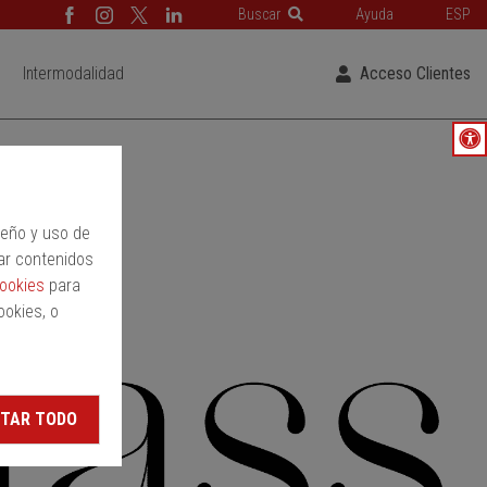
Buscar
Ayuda
ESP
Intermodalidad
Acceso Clientes
peño y uso de
ar contenidos
cookies
para
ookies, o
TAR TODO