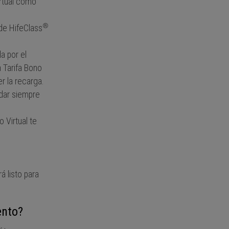
irtual como
®
 de HifeClass
a por el
 Tarifa Bono
r la recarga.
ndar siempre
 Virtual te
á listo para
ento?