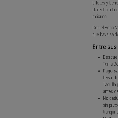
billetes y be
derecho a la c
máximo.
Con el Bono Vi
que haya sald
Entre sus
Descue
Tarifa Bo
Pago
on
llevar d
Taquilla
antes de
No cadu
sin pre
tranquil