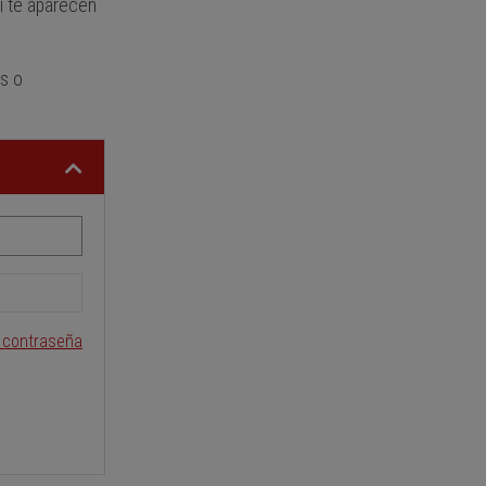
í te aparecen
es o
i contraseña