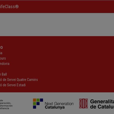
HifeClass®
PO
ia
ours
Andorra
z
 Ball
ió de Servei Quatre Camins
ó de Servei Estadi