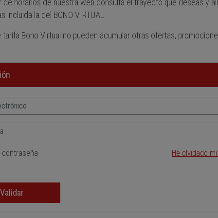
 de horarios de nuestra web consulta el trayecto que deseas y all
fas incluida la del BONO VIRTUAL.
e tarifa Bono Virtual no pueden acumular otras ofertas, promocion
sión
 contraseña
He olvidado m
Validar