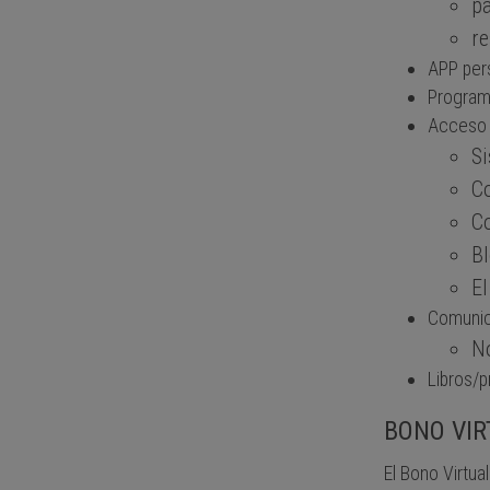
pa
re
APP per
Program
Acceso 
Si
C
C
Bl
El
Comunic
No
Libros/p
BONO VIR
El Bono Virtua