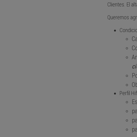
Clientes. El a
Queremos agrad
Condici
Ca
C
An
ci
Po
Ob
Perfil H
Es
p
pa
pa