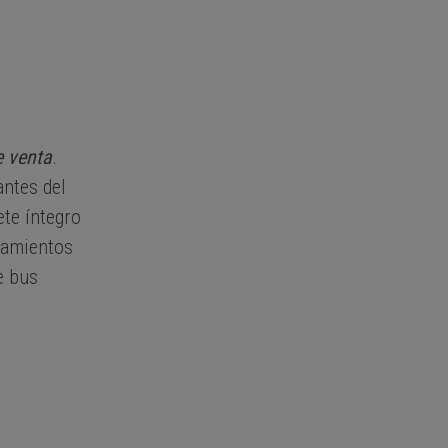
e venta
.
antes del
ete íntegro
azamientos
e bus