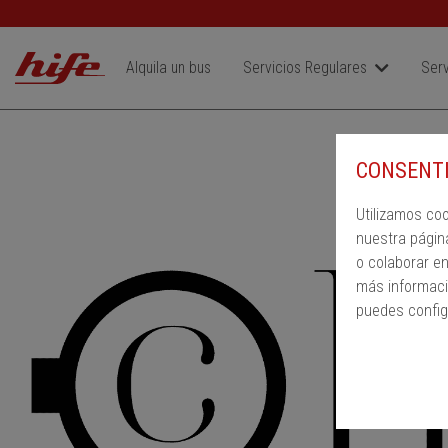
Alquila un bus
Servicios Regulares
Serv
CONSENTI
Utilizamos co
nuestra págin
o colaborar e
más informaci
puedes config