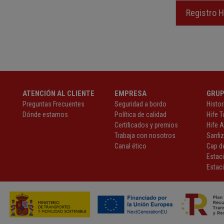
Registro 
ATENCIÓN AL CLIENTE
EMPRESA
GRU
Preguntas Frecuentes
Seguridad a bordo
Histor
Dónde estamos
Política de calidad
Hife T
Certificados y premios
Hife 
Trabaja con nosotros
Sanfi
Canal ético
Cap de
Estac
Estaci