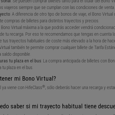
rsonal
: Se pueden comprar billetes tanto para el titular del Bono V
os viajeros siempre que se cumplan con las condiciones de venta.
ayecto
: A diferencia de otro tipo de bonos de viaje, el Bono Virtual
te compras de billetes para distintos trayectos y precios.
a Bono Virtual máxima a la que podrás acceder vendrá condicionad
 de tu recarga. Por eso te recomendamos que tengas en cuenta la
de tus trayectos habituales de coste más elevado a la hora de hace
Virtual también te permite comprar cualquier billete de Tarifa Está
 saldo disponible.
uras tu plaza en el bus
: La compra anticipada de billetes con Bono
a tu plaza en el bus.
ener mi Bono Virtual?
®
l ya viene con HifeClass
, sólo deberás hacer una recarga y estar
do saber si mi trayecto habitual tiene descu