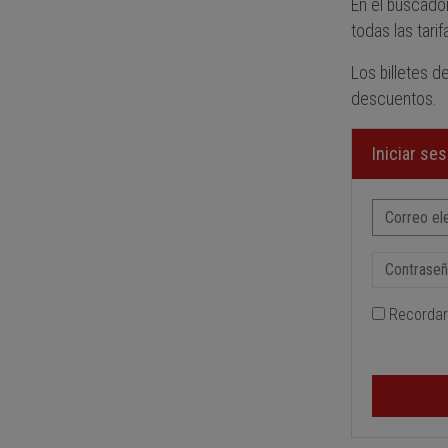
En el buscador
todas las tari
Los billetes d
descuentos.
Iniciar se
Recordar