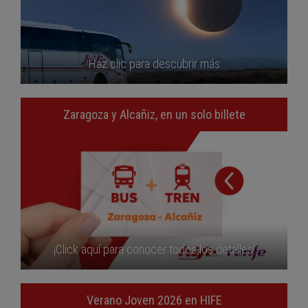
Haz clic para descubrir más
Zaragoza y Alcañiz, en un solo billete
¡Click aquí para conocer todos los detalles!
Verano Joven 2026 en HIFE