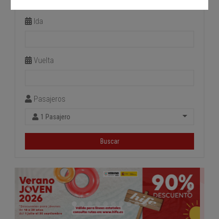
Estación de llegada
Ida
Vuelta
Pasajeros
1 Pasajero
Buscar