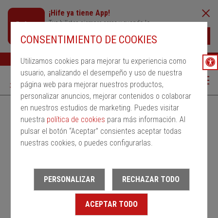
¡Hife ya tiene App!
Tus billetes siempre cerca y cuando lo
necesites
Descargar
CONSENTIMIENTO DE COOKIES
Buscar
Ayuda
ESP
Utilizamos cookies para mejorar tu experiencia como
usuario, analizando el desempeño y uso de nuestra
página web para mejorar nuestros productos,
personalizar anuncios, mejorar contenidos o colaborar
en nuestros estudios de marketing. Puedes visitar
Alquila un bus
Servicios Regulares
PMRSR
nuestra
política de cookies
para más información. Al
pulsar el botón “Aceptar” consientes aceptar todas
Desde
nuestras cookies, o puedes configurarlas.
Estación de salida
PERSONALIZAR
RECHAZAR TODO
Hasta
ACEPTAR TODO