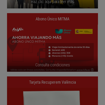
Haz clic aquí para leer más
Abono Único MITMA
Consulta condiciones
Tarjeta Recuperem València