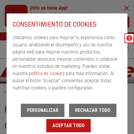
¡Hife ya tiene App!
Tus billetes siempre cerca y cuando lo
necesites
Descargar
CONSENTIMIENTO DE COOKIES
Buscar
Ayuda
ESP
Utilizamos cookies para mejorar tu experiencia como
usuario, analizando el desempeño y uso de nuestra
página web para mejorar nuestros productos,
personalizar anuncios, mejorar contenidos o colaborar
en nuestros estudios de marketing. Puedes visitar
nuestra
política de cookies
para más información. Al
pulsar el botón “Aceptar” consientes aceptar todas
nuestras cookies, o puedes configurarlas.
Home
HIFE ENLACE
HIFE ENLACE
PERSONALIZAR
RECHAZAR TODO
Conecta tu viaje con más destinos
ACEPTAR TODO