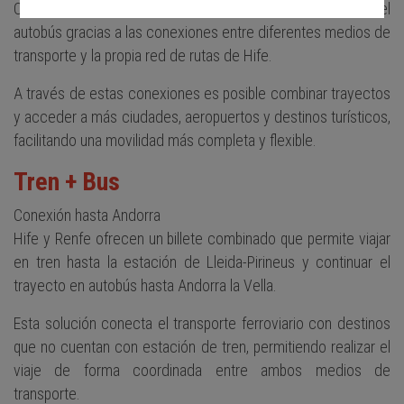
Con Hife Enlace puedes continuar tu viaje más allá del
autobús gracias a las conexiones entre diferentes medios de
transporte y la propia red de rutas de Hife.
A través de estas conexiones es posible combinar trayectos
y acceder a más ciudades, aeropuertos y destinos turísticos,
facilitando una movilidad más completa y flexible.
Tren + Bus
Conexión hasta Andorra
Hife y Renfe ofrecen un billete combinado que permite viajar
en tren hasta la estación de Lleida-Pirineus y continuar el
trayecto en autobús hasta Andorra la Vella.
Esta solución conecta el transporte ferroviario con destinos
que no cuentan con estación de tren, permitiendo realizar el
viaje de forma coordinada entre ambos medios de
transporte.