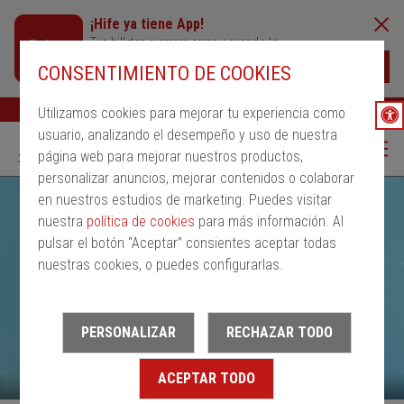
¡Hife ya tiene App!
Tus billetes siempre cerca y cuando lo
necesites
Descargar
CONSENTIMIENTO DE COOKIES
Buscar
Ayuda
ESP
Utilizamos cookies para mejorar tu experiencia como
usuario, analizando el desempeño y uso de nuestra
página web para mejorar nuestros productos,
personalizar anuncios, mejorar contenidos o colaborar
en nuestros estudios de marketing. Puedes visitar
nuestra
política de cookies
para más información. Al
pulsar el botón “Aceptar” consientes aceptar todas
nuestras cookies, o puedes configurarlas.
PERSONALIZAR
RECHAZAR TODO
ACEPTAR TODO