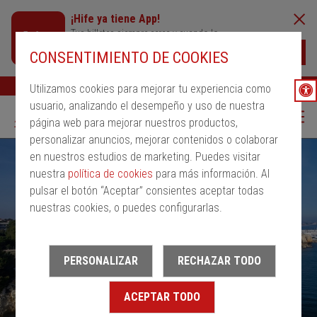
¡Hife ya tiene App!
Tus billetes siempre cerca y cuando lo
necesites
Descargar
CONSENTIMIENTO DE COOKIES
Buscar
Ayuda
ESP
Utilizamos cookies para mejorar tu experiencia como
usuario, analizando el desempeño y uso de nuestra
página web para mejorar nuestros productos,
personalizar anuncios, mejorar contenidos o colaborar
en nuestros estudios de marketing. Puedes visitar
nuestra
política de cookies
para más información. Al
pulsar el botón “Aceptar” consientes aceptar todas
nuestras cookies, o puedes configurarlas.
PERSONALIZAR
RECHAZAR TODO
ACEPTAR TODO