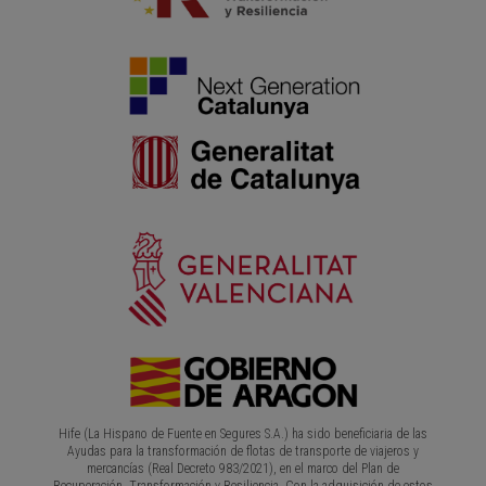
Hife (La Hispano de Fuente en Segures S.A.) ha sido beneficiaria de las
Ayudas para la transformación de flotas de transporte de viajeros y
mercancías (Real Decreto 983/2021), en el marco del Plan de