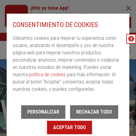
¡Hife ya tiene App!
Tus billetes siempre cerca y cuando lo
necesites
Descargar
CONSENTIMIENTO DE COOKIES
Buscar
Ayuda
ESP
Utilizamos cookies para mejorar tu experiencia como
usuario, analizando el desempeño y uso de nuestra
página web para mejorar nuestros productos,
personalizar anuncios, mejorar contenidos o colaborar
en nuestros estudios de marketing. Puedes visitar
nuestra
política de cookies
para más información. Al
pulsar el botón “Aceptar” consientes aceptar todas
nuestras cookies, o puedes configurarlas.
PERSONALIZAR
RECHAZAR TODO
ACEPTAR TODO