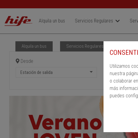
Alquila un bus
Servicios Regulares
Serv
Alquila un bus
Servicios Regulares
PMR
CONSENTI
Desde
Hast
Utilizamos co
Estación de salida
Estac
nuestra págin
o colaborar e
más informaci
puedes config