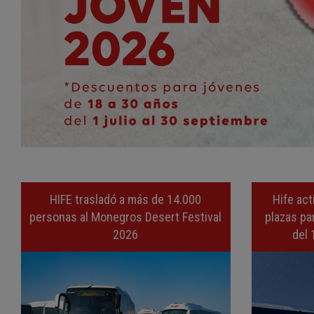
HIFE trasladó a más de 14.000
Hife act
personas al Monegros Desert Festival
plazas par
2026
del 