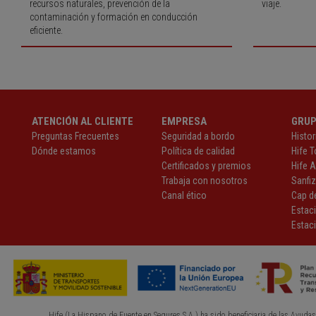
recursos naturales, prevención de la
viaje.
contaminación y formación en conducción
eficiente.
ATENCIÓN AL CLIENTE
EMPRESA
GRU
Preguntas Frecuentes
Seguridad a bordo
Histor
Dónde estamos
Política de calidad
Hife T
Certificados y premios
Hife 
Trabaja con nosotros
Sanfi
Canal ético
Cap de
Estac
Estaci
Hife (La Hispano de Fuente en Segures S.A.) ha sido beneficiaria de las Ayudas