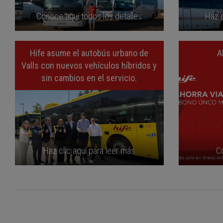
Conoce aquí todos los detalles
Haz c
Hife asume el autobús urbano de
A
Valls con nuevos vehículos híbridos y
sin cambios en el servicio.
Haz clic aquí para leer más
C