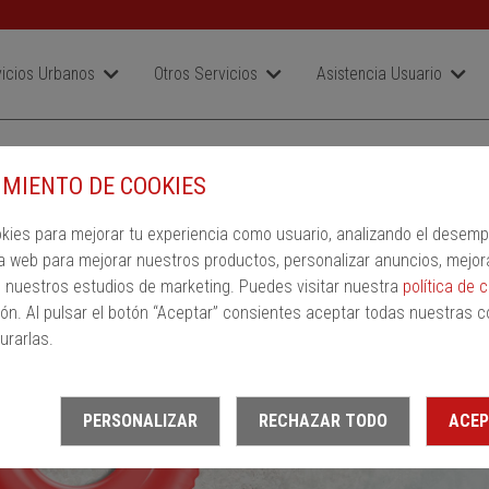
icios Urbanos
Otros Servicios
Asistencia Usuario
SR
MIENTO DE COOKIES
a
Ida
Vuelta
okies para mejorar tu experiencia como usuario, analizando el desem
ión de llegada
a web para mejorar nuestros productos, personalizar anuncios, mejor
n nuestros estudios de marketing. Puedes visitar nuestra
política de 
ón. Al pulsar el botón “Aceptar” consientes aceptar todas nuestras c
urarlas.
PERSONALIZAR
RECHAZAR TODO
ACEP