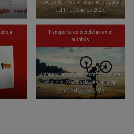
todos los
Código de Registro disponible a partir
del 17 de junio de 2026.
lència
Transporte de bicicletas en el
autobús
Información para viajar con tu bicicleta
en el bus. Paradas de Hife en la Vía
Verde del Val de Zafán