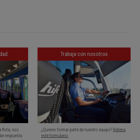
idad
Trabaja con nosotros
 flota, nos
¿Quieres formar parte de nuestro equipo?
Rellena
dar respuesta
este formulario.