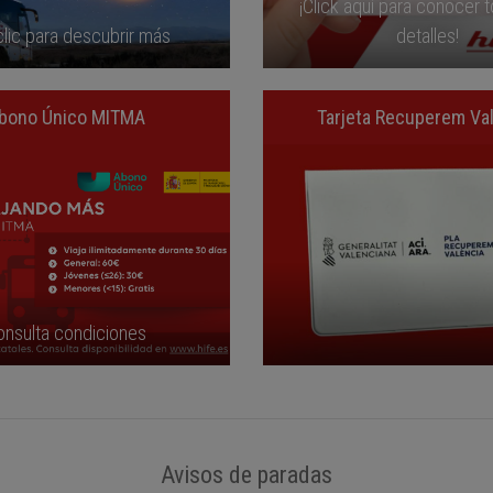
¡Click aquí para conocer 
lic para descubrir más
detalles!
bono Único MITMA
Tarjeta Recuperem Va
onsulta condiciones
Avisos de paradas