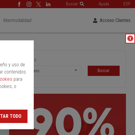
Buscar
Ayuda
ESP
Intermodalidad
Acceso Clientes
Pasajeros
peño y uso de
Buscar
1 Pasajero
ar contenidos
cookies
para
ookies, o
TAR TODO