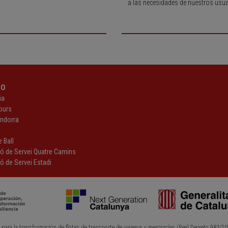
a las necesidades de nuestros usua
PO
ia
ours
Andorra
z
 Ball
ió de Servei Quatre Camins
ó de Servei Estadi
 para la transformación de flotas de transporte de viajeros y mercancías (Real Decreto 983/20