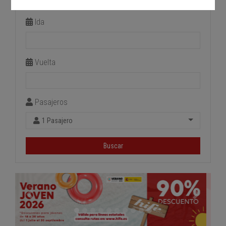
Estación de llegada
Ida
Vuelta
Pasajeros
1 Pasajero
Buscar