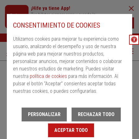
¡Hife ya tiene App!
Tus billetes siempre cerca y cuando lo
necesites
Descargar
CONSENTIMIENTO DE COOKIES
Buscar
Ayuda
ESP
Utilizamos cookies para mejorar tu experiencia como
usuario, analizando el desempeño y uso de nuestra
página web para mejorar nuestros productos,
personalizar anuncios, mejorar contenidos o colaborar
en nuestros estudios de marketing. Puedes visitar
Alquila un bus
Servicios Regulares
PMRSR
nuestra
política de cookies
para más información. Al
pulsar el botón “Aceptar” consientes aceptar todas
Desde
nuestras cookies, o puedes configurarlas.
Estación de salida
PERSONALIZAR
RECHAZAR TODO
Hasta
ACEPTAR TODO