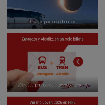
Haz clic para descubrir más
Zaragoza y Alcañiz, en un solo billete
¡Click aquí para conocer todos los detalles!
Verano Joven 2026 en HIFE