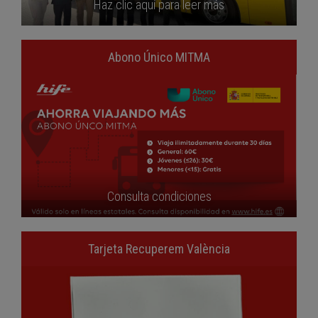
Haz clic aquí para leer más
Abono Único MITMA
Consulta condiciones
Tarjeta Recuperem València