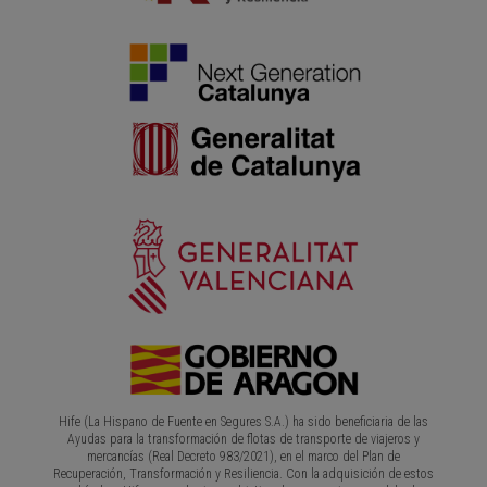
Hife (La Hispano de Fuente en Segures S.A.) ha sido beneficiaria de las
Ayudas para la transformación de flotas de transporte de viajeros y
mercancías (Real Decreto 983/2021), en el marco del Plan de
Recuperación, Transformación y Resiliencia. Con la adquisición de estos