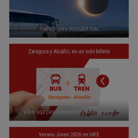
Haz clic para descubrir más
Zaragoza y Alcañiz, en un solo billete
¡Click aquí para conocer todos los detalles!
Verano Joven 2026 en HIFE