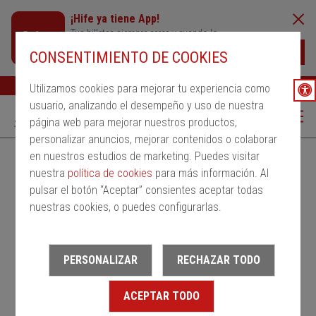
¡Hife ya tiene App!
Tus billetes siempre cerca y cuando lo
necesites
Descargar
CONSENTIMIENTO DE COOKIES
Buscar
Ayuda
ESP
Utilizamos cookies para mejorar tu experiencia como
usuario, analizando el desempeño y uso de nuestra
página web para mejorar nuestros productos,
personalizar anuncios, mejorar contenidos o colaborar
en nuestros estudios de marketing. Puedes visitar
Alquila un bus
Servicios Regulares
PMRSR
nuestra
política de cookies
para más información. Al
pulsar el botón “Aceptar” consientes aceptar todas
Desde
nuestras cookies, o puedes configurarlas.
Estación de salida
PERSONALIZAR
RECHAZAR TODO
Hasta
ACEPTAR TODO