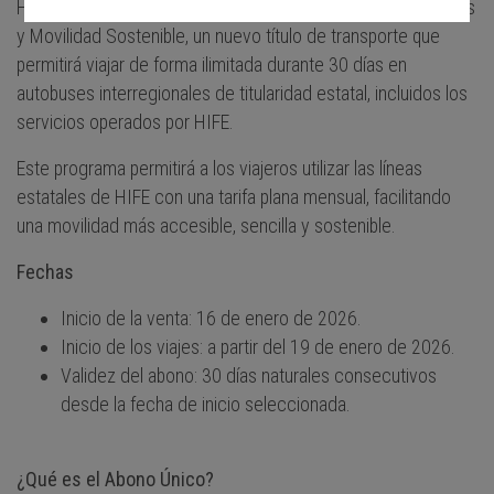
HIFE se adhiere al Abono Único del Ministerio de Transportes
y Movilidad Sostenible, un nuevo título de transporte que
permitirá viajar de forma ilimitada durante 30 días en
autobuses interregionales de titularidad estatal, incluidos los
servicios operados por HIFE.
Este programa permitirá a los viajeros utilizar las líneas
estatales de HIFE con una tarifa plana mensual, facilitando
una movilidad más accesible, sencilla y sostenible.
Fechas
Inicio de la venta: 16 de enero de 2026.
Inicio de los viajes: a partir del 19 de enero de 2026.
Validez del abono: 30 días naturales consecutivos
desde la fecha de inicio seleccionada.
¿Qué es el Abono Único?