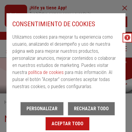
¡Hife ya tiene App!
Tus billetes siempre cerca y cuando lo
necesites
Descargar
CONSENTIMIENTO DE COOKIES
Buscar
Ayuda
ESP
Utilizamos cookies para mejorar tu experiencia como
usuario, analizando el desempeño y uso de nuestra
página web para mejorar nuestros productos,
personalizar anuncios, mejorar contenidos o colaborar
en nuestros estudios de marketing. Puedes visitar
nuestra
política de cookies
para más información. Al
pulsar el botón “Aceptar” consientes aceptar todas
nuestras cookies, o puedes configurarlas.
Home
Nuevo Abono Único del MITMA
PERSONALIZAR
RECHAZAR TODO
Nuevo Abono Único del MITMA
ACEPTAR TODO