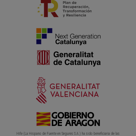
Hife (La Hispano de Fuente en Segures S.A.) ha sido beneficiaria de las