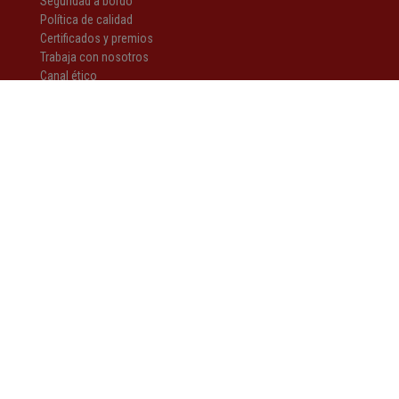
Seguridad a bordo
Política de calidad
Certificados y premios
Trabaja con nosotros
Canal ético
GRUPO
Historia
Hife Tours
Hife Andorra
Sanfiz
Cap de Ball
Estació de Servei Quatre Camins
Estació de Servei Estadi