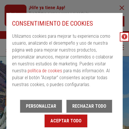
¡Hife ya tiene App!
Tus billetes siempre cerca y cuando lo
necesites
Descargar
CONSENTIMIENTO DE COOKIES
Buscar
Ayuda
ESP
Utilizamos cookies para mejorar tu experiencia como
usuario, analizando el desempeño y uso de nuestra
página web para mejorar nuestros productos,
personalizar anuncios, mejorar contenidos o colaborar
en nuestros estudios de marketing. Puedes visitar
nuestra
política de cookies
para más información. Al
pulsar el botón “Aceptar” consientes aceptar todas
nuestras cookies, o puedes configurarlas.
PERSONALIZAR
RECHAZAR TODO
ACEPTAR TODO