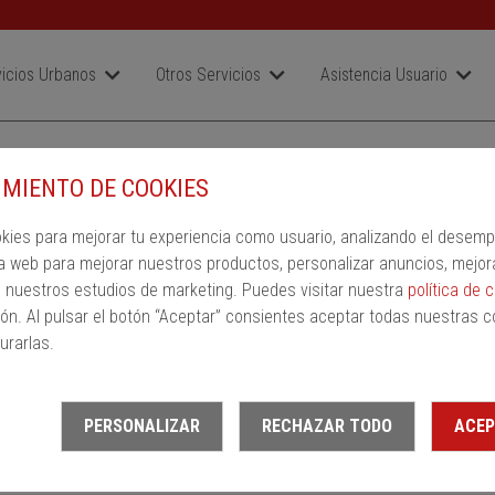
icios Urbanos
Otros Servicios
Asistencia Usuario
tico
MIENTO DE COOKIES
okies para mejorar tu experiencia como usuario, analizando el desem
a web para mejorar nuestros productos, personalizar anuncios, mejor
n nuestros estudios de marketing. Puedes visitar nuestra
política de 
to
ón. Al pulsar el botón “Aceptar” consientes aceptar todas nuestras c
urarlas.
PERSONALIZAR
RECHAZAR TODO
ACEP