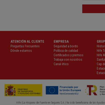
ATENCIÓN AL CLIENTE
EMPRESA
GRU
Preguntas Frecuentes
Seguridad a bordo
Histor
Dónde estamos
Política de calidad
Hife T
Certificados y premios
Hife 
Trabaja con nosotros
Sanfi
Canal ético
Cap de
Estac
Estaci
Hife (La Hispano de Fuente en Segures S.A.) ha sido beneficiaria de las Ayudas