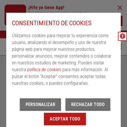
¡Hife ya tiene App!
Tus billetes siempre cerca y cuando lo
necesites
Descargar
CONSENTIMIENTO DE COOKIES
Buscar
Ayuda
ESP
Utilizamos cookies para mejorar tu experiencia como
usuario, analizando el desempeño y uso de nuestra
página web para mejorar nuestros productos,
personalizar anuncios, mejorar contenidos o colaborar
en nuestros estudios de marketing. Puedes visitar
nuestra
política de cookies
para más información. Al
pulsar el botón “Aceptar” consientes aceptar todas
nuestras cookies, o puedes configurarlas.
PERSONALIZAR
RECHAZAR TODO
ACEPTAR TODO