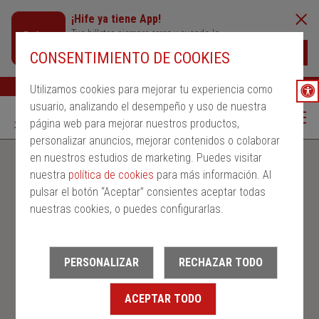
¡Hife ya tiene App!
Tus billetes siempre cerca y cuando lo
necesites
Descargar
CONSENTIMIENTO DE COOKIES
Buscar
Ayuda
ESP
Utilizamos cookies para mejorar tu experiencia como
usuario, analizando el desempeño y uso de nuestra
página web para mejorar nuestros productos,
personalizar anuncios, mejorar contenidos o colaborar
en nuestros estudios de marketing. Puedes visitar
nuestra
política de cookies
para más información. Al
pulsar el botón “Aceptar” consientes aceptar todas
nuestras cookies, o puedes configurarlas.
PERSONALIZAR
RECHAZAR TODO
ACEPTAR TODO