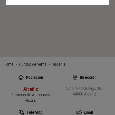
Home
Puntos de venta
Alcañiz
Población
Dirección
Avda. Maestrazgo, 20 ·
Alcañiz
44600 Alcañiz
Estación de Autobuses
Alcañiz
Teléfono
Email