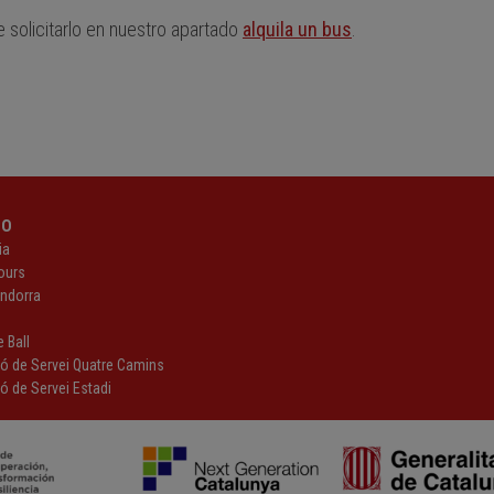
e solicitarlo en nuestro apartado
alquila un bus
.
PO
ia
ours
Andorra
z
 Ball
ió de Servei Quatre Camins
ó de Servei Estadi