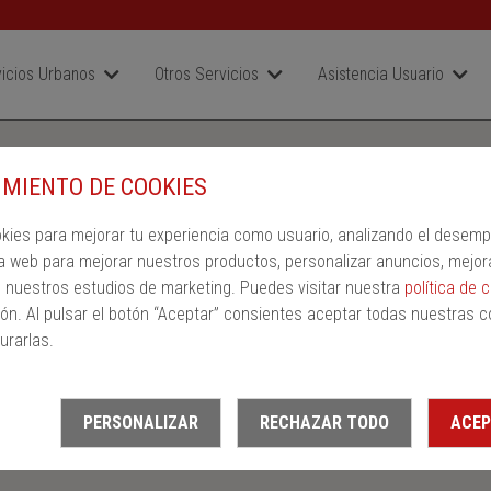
icios Urbanos
Otros Servicios
Asistencia Usuario
MIENTO DE COOKIES
okies para mejorar tu experiencia como usuario, analizando el desem
a web para mejorar nuestros productos, personalizar anuncios, mejor
n nuestros estudios de marketing. Puedes visitar nuestra
política de 
ón. Al pulsar el botón “Aceptar” consientes aceptar todas nuestras c
urarlas.
PERSONALIZAR
RECHAZAR TODO
ACEP