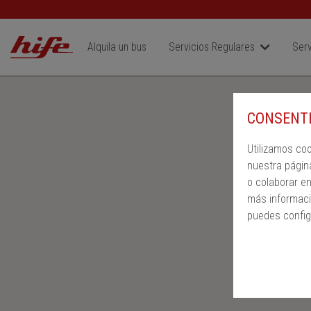
Alquila un bus
Servicios Regulares
Serv
CONSENTI
Utilizamos co
nuestra págin
o colaborar e
más informaci
puedes config