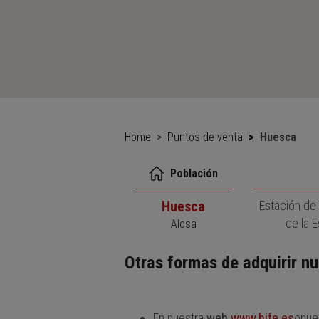
Home
Puntos de venta
Huesca
Población
Huesca
Estación d
de la 
Alosa
Otras formas de adquirir nu
En nuestra
web
www.hife.es
o
nue