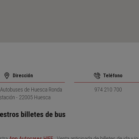
Dirección
Teléfono
e Autobuses de Huesca Ronda
974 210 700
Estación - 22005 Huesca
estros billetes de bus
stra
App Autocares HIFE
: Venta anticipada de billetes de ida y/o