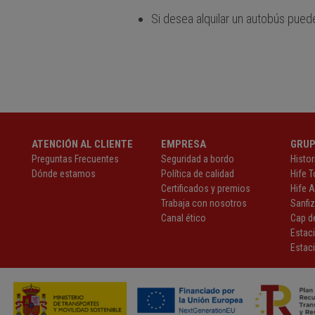
Si desea alquilar un autobús pued
ATENCIÓN AL CLIENTE
EMPRESA
GRU
Preguntas Frecuentes
Seguridad a bordo
Histor
Dónde estamos
Política de calidad
Hife T
Certificados y premios
Hife 
Trabaja con nosotros
Sanfi
Canal ético
Cap de
Estac
Estaci