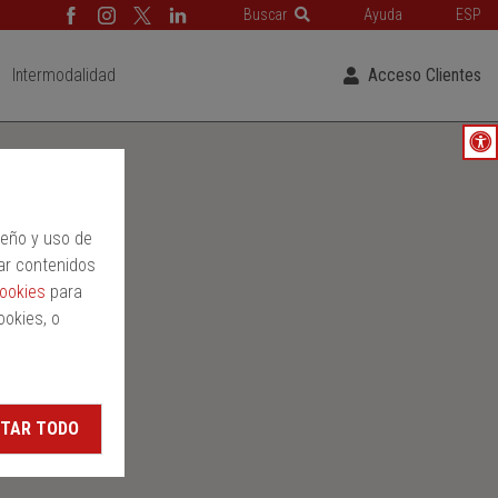
Buscar
Ayuda
ESP
Intermodalidad
Acceso Clientes
peño y uso de
ar contenidos
cookies
para
ookies, o
TAR TODO