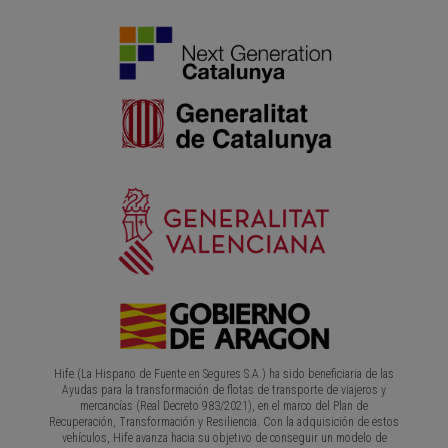
Hife (La Hispano de Fuente en Segures S.A.) ha sido beneficiaria de las
Ayudas para la transformación de flotas de transporte de viajeros y
mercancías (Real Decreto 983/2021), en el marco del Plan de
Recuperación, Transformación y Resiliencia. Con la adquisición de estos
vehículos, Hife avanza hacia su objetivo de conseguir un modelo de