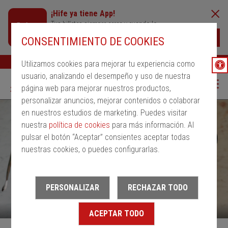
¡Hife ya tiene App!
Tus billetes siempre cerca y cuando lo
necesites
Descargar
CONSENTIMIENTO DE COOKIES
Buscar
Ayuda
ESP
Utilizamos cookies para mejorar tu experiencia como
usuario, analizando el desempeño y uso de nuestra
página web para mejorar nuestros productos,
personalizar anuncios, mejorar contenidos o colaborar
en nuestros estudios de marketing. Puedes visitar
nuestra
política de cookies
para más información. Al
pulsar el botón “Aceptar” consientes aceptar todas
nuestras cookies, o puedes configurarlas.
PERSONALIZAR
RECHAZAR TODO
ACEPTAR TODO