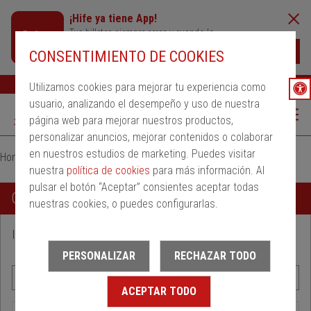
¡Hife ya tiene App!
Tus billetes siempre cerca y cuando lo
necesites
Descargar
CONSENTIMIENTO DE COOKIES
Buscar
Ayuda
ESP
Utilizamos cookies para mejorar tu experiencia como
usuario, analizando el desempeño y uso de nuestra
página web para mejorar nuestros productos,
personalizar anuncios, mejorar contenidos o colaborar
en nuestros estudios de marketing. Puedes visitar
Home
Cambios y anulaciones
nuestra
política de cookies
para más información. Al
pulsar el botón “Aceptar” consientes aceptar todas
Cambios y anulaciones de billetes
nuestras cookies, o puedes configurarlas.
Introduce los datos y accede a la gestión de tus billetes.
PERSONALIZAR
RECHAZAR TODO
ACEPTAR TODO