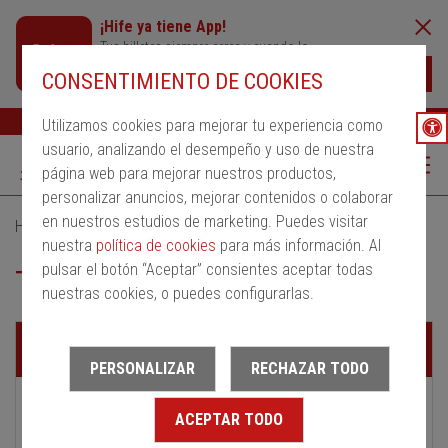
¡Hife ya tiene App!
Tus billetes siempre cerca y cuando lo
necesites
Descargar
CONSENTIMIENTO DE COOKIES
Buscar
Ayuda
ESP
Utilizamos cookies para mejorar tu experiencia como
usuario, analizando el desempeño y uso de nuestra
página web para mejorar nuestros productos,
personalizar anuncios, mejorar contenidos o colaborar
en nuestros estudios de marketing. Puedes visitar
Home
Servicios Urbanos
Transporte urbano de Chiva
nuestra
política de cookies
para más información. Al
pulsar el botón “Aceptar” consientes aceptar todas
Transporte urbano de Chiva
nuestras cookies, o puedes configurarlas.
Líneas
PERSONALIZAR
RECHAZAR TODO
ACEPTAR TODO
Autobús urbano- Chiva