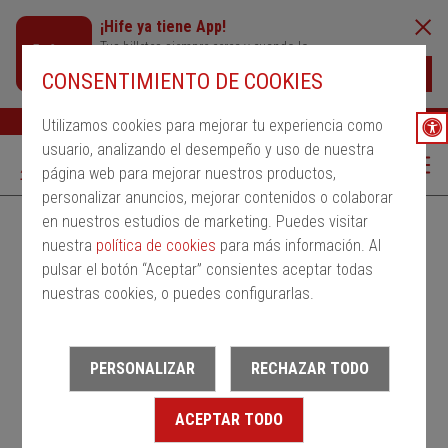
¡Hife ya tiene App!
Tus billetes siempre cerca y cuando lo
necesites
Descargar
CONSENTIMIENTO DE COOKIES
Buscar
Ayuda
ESP
Utilizamos cookies para mejorar tu experiencia como
usuario, analizando el desempeño y uso de nuestra
página web para mejorar nuestros productos,
personalizar anuncios, mejorar contenidos o colaborar
en nuestros estudios de marketing. Puedes visitar
Alquila un bus
Servicios Regulares
PMRSR
nuestra
política de cookies
para más información. Al
pulsar el botón “Aceptar” consientes aceptar todas
Desde
nuestras cookies, o puedes configurarlas.
Estación de salida
PERSONALIZAR
RECHAZAR TODO
Hasta
ACEPTAR TODO