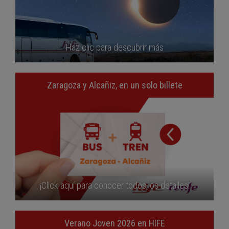
Haz clic para descubrir más
Zaragoza y Alcañiz, en un solo billete
¡Click aquí para conocer todos los detalles!
Verano Joven 2026 en HIFE