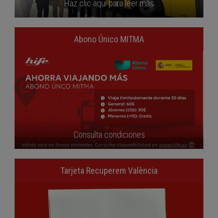
Haz clic aquí para leer más
Abono Único MITMA
Consulta condiciones
Tarjeta Recuperem València