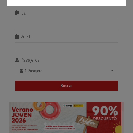
Estación de llegada
Ida
Vuelta
Pasajeros
1 Pasajero
Buscar