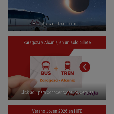
Haz clic para descubrir más
Zaragoza y Alcañiz, en un solo billete
¡Click aquí para conocer todos los detalles!
Verano Joven 2026 en HIFE