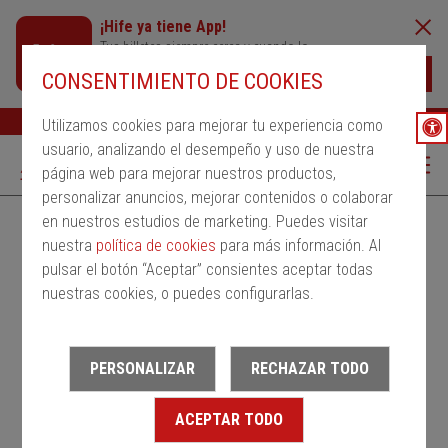
¡Hife ya tiene App!
Tus billetes siempre cerca y cuando lo
necesites
Descargar
CONSENTIMIENTO DE COOKIES
Buscar
Ayuda
ESP
Utilizamos cookies para mejorar tu experiencia como
usuario, analizando el desempeño y uso de nuestra
página web para mejorar nuestros productos,
personalizar anuncios, mejorar contenidos o colaborar
en nuestros estudios de marketing. Puedes visitar
Alquila un bus
Servicios Regulares
PMRSR
nuestra
política de cookies
para más información. Al
pulsar el botón “Aceptar” consientes aceptar todas
Desde
nuestras cookies, o puedes configurarlas.
Estación de salida
PERSONALIZAR
RECHAZAR TODO
Hasta
ACEPTAR TODO