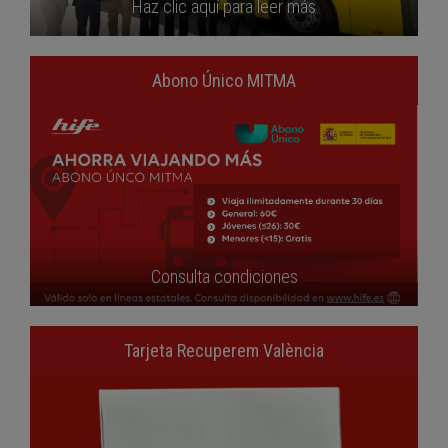
Haz clic aquí para leer más
Abono Único MITMA
Consulta condiciones
Tarjeta Recuperem València