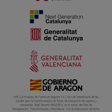
Hife (La Hispano de Fuente en Segures S.A.) ha sido beneficiaria de las
Ayudas para la transformación de flotas de transporte de viajeros y
mercancías (Real Decreto 983/2021), en el marco del Plan de
Recuperación, Transformación y Resiliencia. Con la adquisición de estos