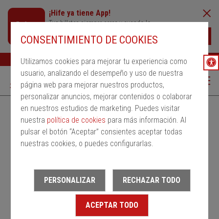
¡Hife ya tiene App!
Tus billetes siempre cerca y cuando lo
necesites
Descargar
CONSENTIMIENTO DE COOKIES
Buscar
Ayuda
ESP
Utilizamos cookies para mejorar tu experiencia como
usuario, analizando el desempeño y uso de nuestra
página web para mejorar nuestros productos,
personalizar anuncios, mejorar contenidos o colaborar
en nuestros estudios de marketing. Puedes visitar
Alquila un bus
Servicios Regulares
PMRSR
nuestra
política de cookies
para más información. Al
pulsar el botón “Aceptar” consientes aceptar todas
Desde
nuestras cookies, o puedes configurarlas.
Estación de salida
PERSONALIZAR
RECHAZAR TODO
Hasta
ACEPTAR TODO