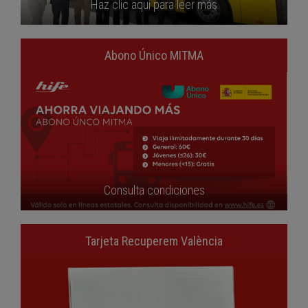
Haz clic aquí para leer más
Abono Único MITMA
Consulta condiciones
Tarjeta Recuperem València