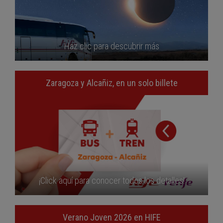
Haz clic para descubrir más
Zaragoza y Alcañiz, en un solo billete
¡Click aquí para conocer todos los detalles!
Verano Joven 2026 en HIFE