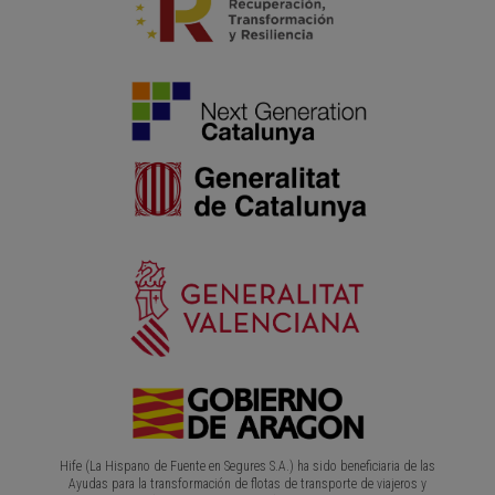
Hife (La Hispano de Fuente en Segures S.A.) ha sido beneficiaria de las
Ayudas para la transformación de flotas de transporte de viajeros y