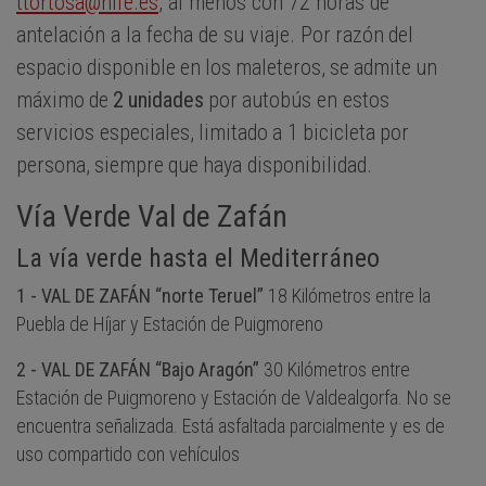
ttortosa@hife.es
, al menos con 72 horas de
antelación a la fecha de su viaje
.
Por
razón
del
espacio
disponible
en
los
maleteros,
se
admite
un
máximo
de
2
unidades
por
autobús en estos
servicios especiales,
limitado
a
1
bicicleta
por
persona,
siempre
que
haya
disponibilidad.
Vía Verde Val de Zafán
La vía verde hasta el Mediterráneo
1 - VAL DE ZAFÁN “norte Teruel”
18 Kilómetros entre la
Puebla de Híjar y Estación de Puigmoreno
2 - VAL DE ZAFÁN “Bajo Aragón”
30 Kilómetros entre
Estación de Puigmoreno y Estación de Valdealgorfa. No se
encuentra señalizada. Está asfaltada parcialmente y es de
uso compartido con vehículos