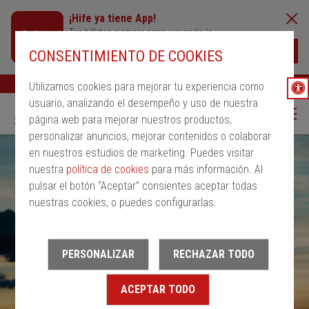
¡Hife ya tiene App!
Tus billetes siempre cerca y cuando lo
necesites
Descargar
CONSENTIMIENTO DE COOKIES
Buscar
Ayuda
ESP
Utilizamos cookies para mejorar tu experiencia como
usuario, analizando el desempeño y uso de nuestra
página web para mejorar nuestros productos,
personalizar anuncios, mejorar contenidos o colaborar
en nuestros estudios de marketing. Puedes visitar
nuestra
política de cookies
para más información. Al
pulsar el botón “Aceptar” consientes aceptar todas
nuestras cookies, o puedes configurarlas.
PERSONALIZAR
RECHAZAR TODO
ACEPTAR TODO