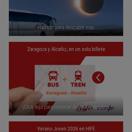
Haz clic para descubrir más
Zaragoza y Alcañiz, en un solo billete
¡Click aquí para conocer todos los detalles!
Verano Joven 2026 en HIFE