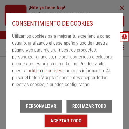
¡Hife ya tiene App!
Tus billetes siempre cerca y cuando lo
necesites
Descargar
CONSENTIMIENTO DE COOKIES
Buscar
Ayuda
ESP
Utilizamos cookies para mejorar tu experiencia como
usuario, analizando el desempeño y uso de nuestra
página web para mejorar nuestros productos,
personalizar anuncios, mejorar contenidos o colaborar
en nuestros estudios de marketing. Puedes visitar
Alquila un bus
Servicios Regulares
PMRSR
nuestra
política de cookies
para más información. Al
pulsar el botón “Aceptar” consientes aceptar todas
Desde
nuestras cookies, o puedes configurarlas.
Estación de salida
PERSONALIZAR
RECHAZAR TODO
Hasta
ACEPTAR TODO