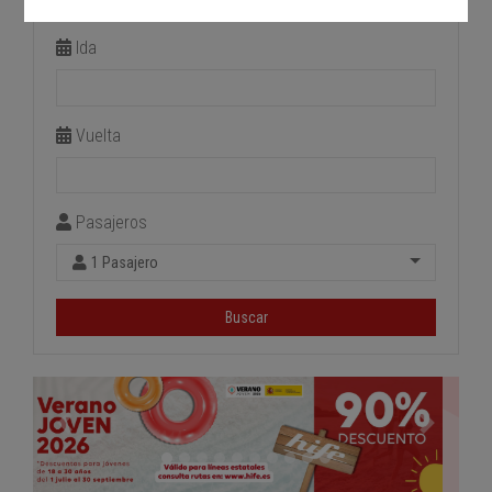
Estación de llegada
Ida
Vuelta
Pasajeros
1 Pasajero
Buscar