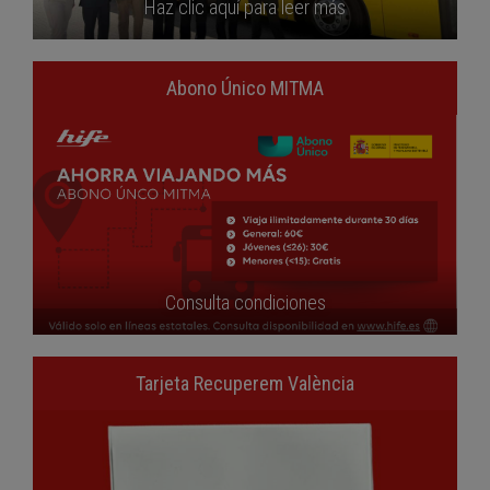
Haz clic aquí para leer más
Abono Único MITMA
Consulta condiciones
Tarjeta Recuperem València