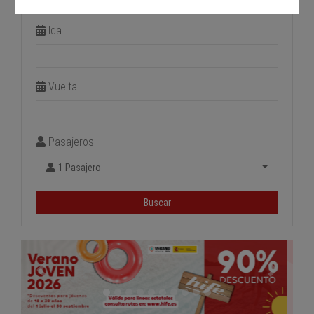
Estación de llegada
Ida
Vuelta
Pasajeros
1 Pasajero
Buscar