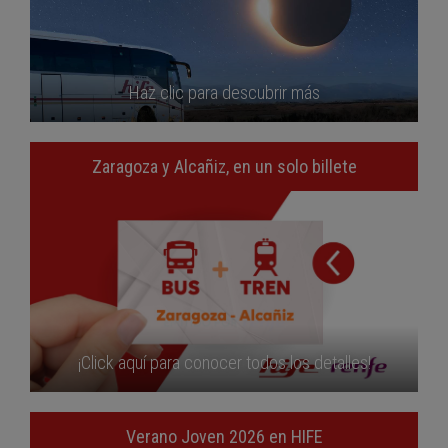
Haz clic para descubrir más
Zaragoza y Alcañiz, en un solo billete
¡Click aquí para conocer todos los detalles!
Verano Joven 2026 en HIFE