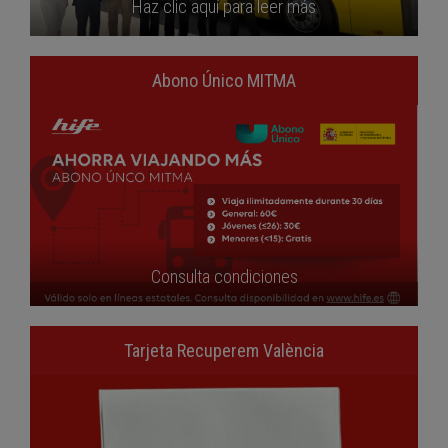
Haz clic aquí para leer más
Abono Único MITMA
Consulta condiciones
Tarjeta Recuperem València