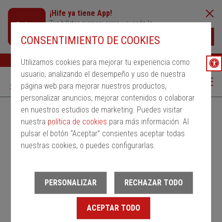
¡Hife ya tiene App!
Tus billetes siempre cerca y cuando lo
necesites
Descargar
CONSENTIMIENTO DE COOKIES
Buscar
Ayuda
ESP
Utilizamos cookies para mejorar tu experiencia como
usuario, analizando el desempeño y uso de nuestra
página web para mejorar nuestros productos,
personalizar anuncios, mejorar contenidos o colaborar
en nuestros estudios de marketing. Puedes visitar
Alquila un bus
Servicios Regulares
PMRSR
nuestra
política de cookies
para más información. Al
pulsar el botón “Aceptar” consientes aceptar todas
Desde
nuestras cookies, o puedes configurarlas.
Estación de salida
PERSONALIZAR
RECHAZAR TODO
Hasta
ACEPTAR TODO