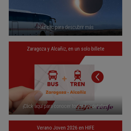
Haz clic para descubrir más
Zaragoza y Alcañiz, en un solo billete
¡Click aquí para conocer todos los detalles!
Verano Joven 2026 en HIFE