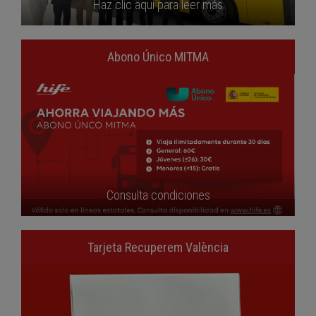
Haz clic aquí para leer más
Abono Único MITMA
Consulta condiciones
Tarjeta Recuperem València