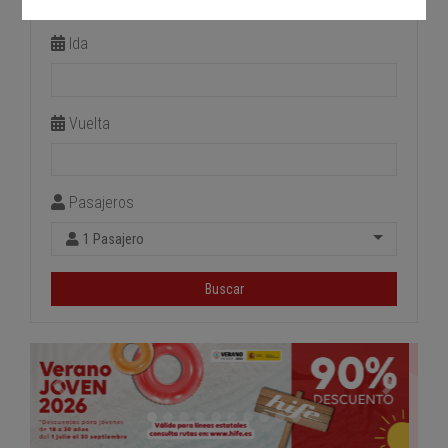
Estación de llegada
Ida
Vuelta
Pasajeros
1 Pasajero
Buscar