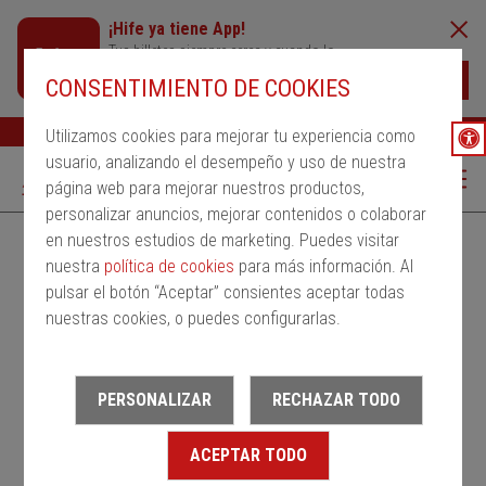
¡Hife ya tiene App!
Tus billetes siempre cerca y cuando lo
necesites
Descargar
CONSENTIMIENTO DE COOKIES
Buscar
Ayuda
ESP
Utilizamos cookies para mejorar tu experiencia como
usuario, analizando el desempeño y uso de nuestra
página web para mejorar nuestros productos,
personalizar anuncios, mejorar contenidos o colaborar
en nuestros estudios de marketing. Puedes visitar
Alquila un bus
Servicios Regulares
PMRSR
nuestra
política de cookies
para más información. Al
pulsar el botón “Aceptar” consientes aceptar todas
Desde
nuestras cookies, o puedes configurarlas.
Estación de salida
PERSONALIZAR
RECHAZAR TODO
Hasta
ACEPTAR TODO