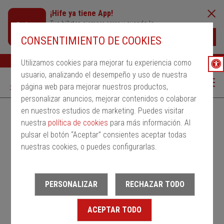
¡Hife ya tiene App!
Tus billetes siempre cerca y cuando lo
necesites
Descargar
CONSENTIMIENTO DE COOKIES
Buscar
Ayuda
ESP
Utilizamos cookies para mejorar tu experiencia como
usuario, analizando el desempeño y uso de nuestra
página web para mejorar nuestros productos,
personalizar anuncios, mejorar contenidos o colaborar
en nuestros estudios de marketing. Puedes visitar
Alquila un bus
Servicios Regulares
PMRSR
nuestra
política de cookies
para más información. Al
pulsar el botón “Aceptar” consientes aceptar todas
Desde
nuestras cookies, o puedes configurarlas.
Estación de salida
PERSONALIZAR
RECHAZAR TODO
Hasta
ACEPTAR TODO