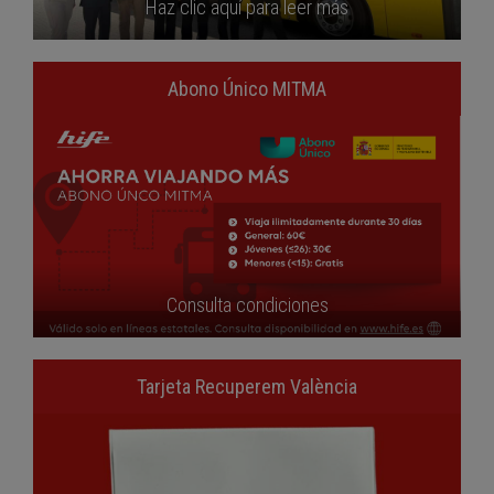
Haz clic aquí para leer más
Abono Único MITMA
Consulta condiciones
Tarjeta Recuperem València