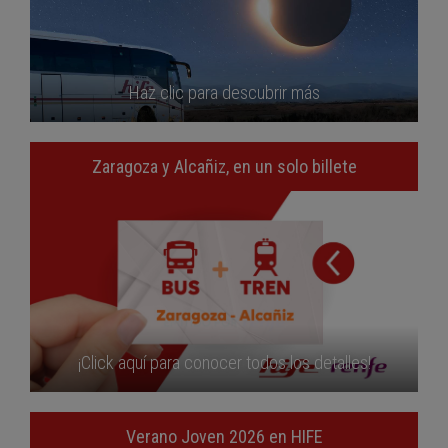
Haz clic para descubrir más
Zaragoza y Alcañiz, en un solo billete
¡Click aquí para conocer todos los detalles!
Verano Joven 2026 en HIFE