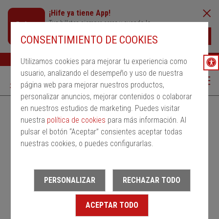
¡Hife ya tiene App!
Tus billetes siempre cerca y cuando lo
necesites
Descargar
CONSENTIMIENTO DE COOKIES
Buscar
Ayuda
ESP
Utilizamos cookies para mejorar tu experiencia como
usuario, analizando el desempeño y uso de nuestra
página web para mejorar nuestros productos,
personalizar anuncios, mejorar contenidos o colaborar
en nuestros estudios de marketing. Puedes visitar
Alquila un bus
Servicios Regulares
PMRSR
nuestra
política de cookies
para más información. Al
pulsar el botón “Aceptar” consientes aceptar todas
Desde
nuestras cookies, o puedes configurarlas.
Estación de salida
PERSONALIZAR
RECHAZAR TODO
Hasta
ACEPTAR TODO