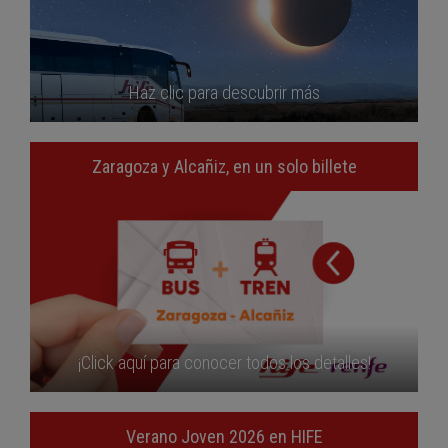
Haz clic para descubrir más
Zaragoza y Alcañiz, en un solo billete
¡Click aquí para conocer todos los detalles!
Verano Joven 2026 en HIFE