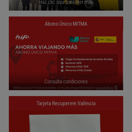
Haz clic aquí para leer más
Abono Único MITMA
Consulta condiciones
Tarjeta Recuperem València