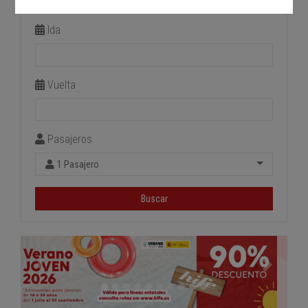
Estación de llegada
Ida
Vuelta
Pasajeros
1 Pasajero
Buscar