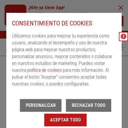
¡Hife ya tiene App!
Tus billetes siempre cerca y cuando lo
necesites
Descargar
CONSENTIMIENTO DE COOKIES
Buscar
Ayuda
ESP
Utilizamos cookies para mejorar tu experiencia como
usuario, analizando el desempeño y uso de nuestra
página web para mejorar nuestros productos,
personalizar anuncios, mejorar contenidos o colaborar
en nuestros estudios de marketing. Puedes visitar
Alquila un bus
Servicios Regulares
PMRSR
nuestra
política de cookies
para más información. Al
pulsar el botón “Aceptar” consientes aceptar todas
Desde
nuestras cookies, o puedes configurarlas.
Estación de salida
PERSONALIZAR
RECHAZAR TODO
Hasta
ACEPTAR TODO