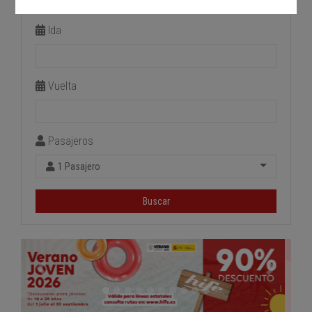
Estación de llegada
Ida
Vuelta
Pasajeros
1 Pasajero
Buscar