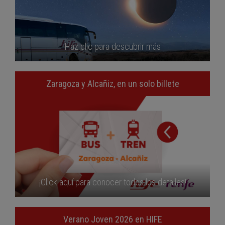
Haz clic para descubrir más
Zaragoza y Alcañiz, en un solo billete
¡Click aquí para conocer todos los detalles!
Verano Joven 2026 en HIFE