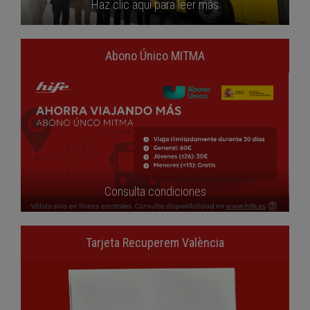
Haz clic aquí para leer más
Abono Único MITMA
Consulta condiciones
Tarjeta Recuperem València