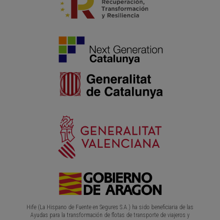
Hife (La Hispano de Fuente en Segures S.A.) ha sido beneficiaria de las
Ayudas para la transformación de flotas de transporte de viajeros y