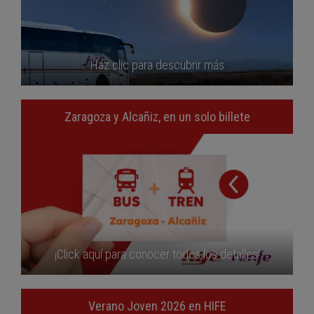
Haz clic para descubrir más
Zaragoza y Alcañiz, en un solo billete
¡Click aquí para conocer todos los detalles!
Verano Joven 2026 en HIFE