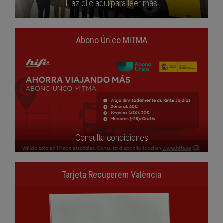
Haz clic aquí para leer más
Abono Único MITMA
Consulta condiciones
Tarjeta Recuperem València