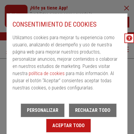
¡Hife ya tiene App!
Tus billetes siempre cerca y cuando lo
necesites
Descargar
CONSENTIMIENTO DE COOKIES
Buscar
Ayuda
ESP
Utilizamos cookies para mejorar tu experiencia como
usuario, analizando el desempeño y uso de nuestra
página web para mejorar nuestros productos,
personalizar anuncios, mejorar contenidos o colaborar
en nuestros estudios de marketing. Puedes visitar
Alquila un bus
Servicios Regulares
PMRSR
nuestra
política de cookies
para más información. Al
pulsar el botón “Aceptar” consientes aceptar todas
Desde
nuestras cookies, o puedes configurarlas.
Estación de salida
PERSONALIZAR
RECHAZAR TODO
Hasta
ACEPTAR TODO