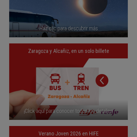
Haz clic para descubrir más
Zaragoza y Alcañiz, en un solo billete
¡Click aquí para conocer todos los detalles!
Verano Joven 2026 en HIFE