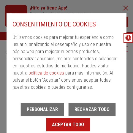
¡Hife ya tiene App!
Tus billetes siempre cerca y cuando lo
necesites
Descargar
CONSENTIMIENTO DE COOKIES
Buscar
Ayuda
ESP
Utilizamos cookies para mejorar tu experiencia como
usuario, analizando el desempeño y uso de nuestra
página web para mejorar nuestros productos,
personalizar anuncios, mejorar contenidos o colaborar
en nuestros estudios de marketing. Puedes visitar
Alquila un bus
Servicios Regulares
PMRSR
nuestra
política de cookies
para más información. Al
pulsar el botón “Aceptar” consientes aceptar todas
Desde
nuestras cookies, o puedes configurarlas.
Estación de salida
PERSONALIZAR
RECHAZAR TODO
Hasta
ACEPTAR TODO