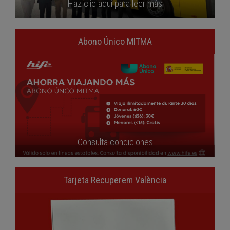
Haz clic aquí para leer más
Abono Único MITMA
Consulta condiciones
Tarjeta Recuperem València