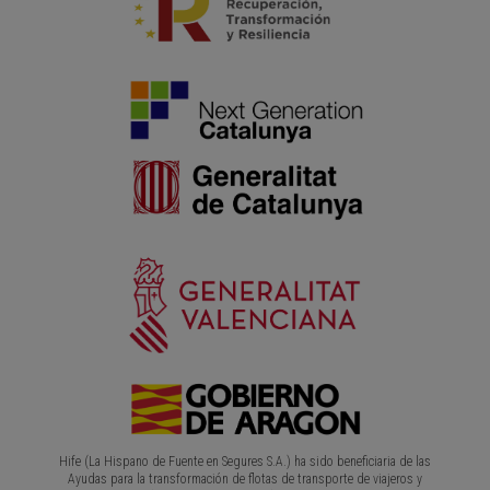
Hife (La Hispano de Fuente en Segures S.A.) ha sido beneficiaria de las
Ayudas para la transformación de flotas de transporte de viajeros y