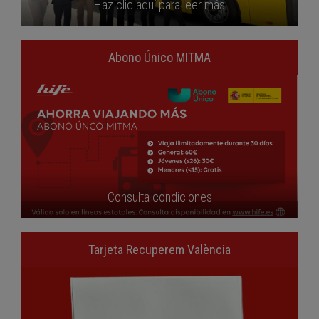
Haz clic aquí para leer más
Abono Único MITMA
Consulta condiciones
Tarjeta Recuperem València