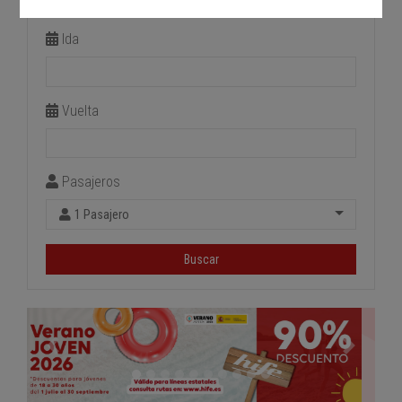
Estación de llegada
Ida
Vuelta
Pasajeros
1 Pasajero
Buscar