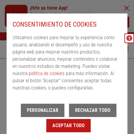
¡Hife ya tiene App!
Tus billetes siempre cerca y cuando lo
necesites
Descargar
CONSENTIMIENTO DE COOKIES
Buscar
Ayuda
ESP
Utilizamos cookies para mejorar tu experiencia como
usuario, analizando el desempeño y uso de nuestra
página web para mejorar nuestros productos,
personalizar anuncios, mejorar contenidos o colaborar
en nuestros estudios de marketing. Puedes visitar
Alquila un bus
Servicios Regulares
PMRSR
nuestra
política de cookies
para más información. Al
pulsar el botón “Aceptar” consientes aceptar todas
Desde
nuestras cookies, o puedes configurarlas.
Estación de salida
PERSONALIZAR
RECHAZAR TODO
Hasta
ACEPTAR TODO