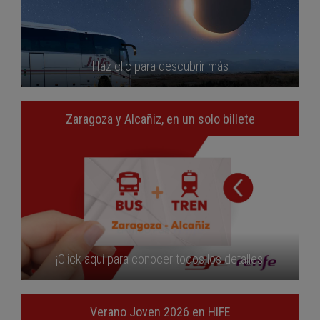
Haz clic para descubrir más
Zaragoza y Alcañiz, en un solo billete
¡Click aquí para conocer todos los detalles!
Verano Joven 2026 en HIFE