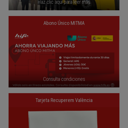
Haz clic aquí para leer más
Abono Único MITMA
Consulta condiciones
Tarjeta Recuperem València