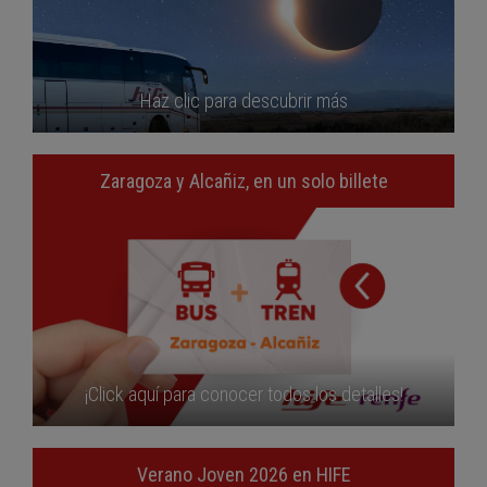
Haz clic para descubrir más
Zaragoza y Alcañiz, en un solo billete
¡Click aquí para conocer todos los detalles!
Verano Joven 2026 en HIFE