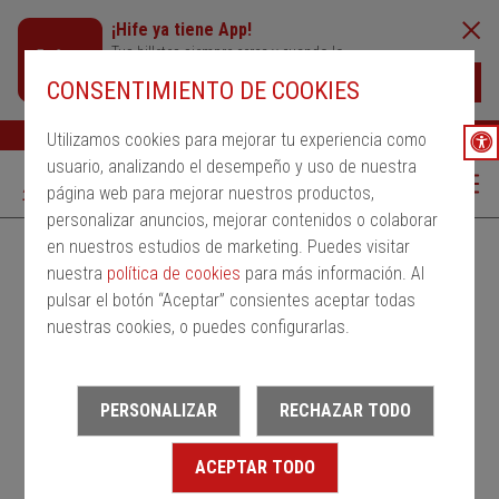
¡Hife ya tiene App!
Tus billetes siempre cerca y cuando lo
necesites
Descargar
CONSENTIMIENTO DE COOKIES
Buscar
Ayuda
ESP
Utilizamos cookies para mejorar tu experiencia como
usuario, analizando el desempeño y uso de nuestra
página web para mejorar nuestros productos,
personalizar anuncios, mejorar contenidos o colaborar
en nuestros estudios de marketing. Puedes visitar
Alquila un bus
Servicios Regulares
PMRSR
nuestra
política de cookies
para más información. Al
pulsar el botón “Aceptar” consientes aceptar todas
Desde
nuestras cookies, o puedes configurarlas.
Estación de salida
PERSONALIZAR
RECHAZAR TODO
Hasta
ACEPTAR TODO