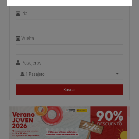
Estación de llegada
Ida
Vuelta
Pasajeros
1 Pasajero
Buscar