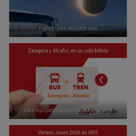
Haz clic para descubrir más
Zaragoza y Alcañiz, en un solo billete
¡Click aquí para conocer todos los detalles!
Verano Joven 2026 en HIFE