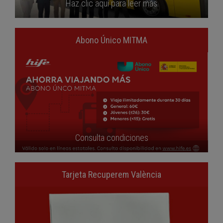
Haz clic aquí para leer más
Abono Único MITMA
Consulta condiciones
Tarjeta Recuperem València