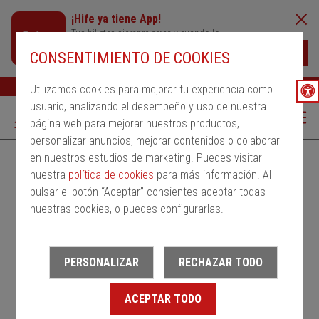
¡Hife ya tiene App!
Tus billetes siempre cerca y cuando lo
necesites
Descargar
CONSENTIMIENTO DE COOKIES
Buscar
Ayuda
ESP
Utilizamos cookies para mejorar tu experiencia como
usuario, analizando el desempeño y uso de nuestra
página web para mejorar nuestros productos,
personalizar anuncios, mejorar contenidos o colaborar
en nuestros estudios de marketing. Puedes visitar
Alquila un bus
Servicios Regulares
PMRSR
nuestra
política de cookies
para más información. Al
pulsar el botón “Aceptar” consientes aceptar todas
Desde
nuestras cookies, o puedes configurarlas.
Estación de salida
PERSONALIZAR
RECHAZAR TODO
Hasta
ACEPTAR TODO