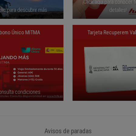
¡Click aquí para conocer 
lic para descubrir más
detalles!
bono Único MITMA
Tarjeta Recuperem Va
onsulta condiciones
Avisos de paradas