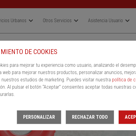
icios Urbanos
Otros Servicios
Asistencia Usuario
SR
MIENTO DE COOKIES
a
Ida
Vuelta
okies para mejorar tu experiencia como usuario, analizando el desem
ión de llegada
a web para mejorar nuestros productos, personalizar anuncios, mejor
n nuestros estudios de marketing. Puedes visitar nuestra
política de 
ón. Al pulsar el botón “Aceptar” consientes aceptar todas nuestras c
urarlas.
PERSONALIZAR
RECHAZAR TODO
ACEP