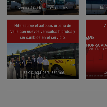
Conoce aquí todos los detalles
Haz c
Hife asume el autobús urbano de
A
Valls con nuevos vehículos híbridos y
sin cambios en el servicio.
Haz clic aquí para leer más
C