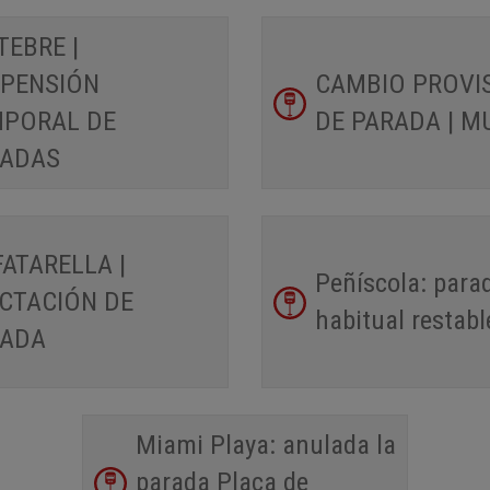
TEBRE |
PENSIÓN
CAMBIO PROVI
PORAL DE
DE PARADA | M
RADAS
FATARELLA |
Peñíscola: para
CTACIÓN DE
habitual restabl
RADA
Miami Playa: anulada la
parada Plaça de