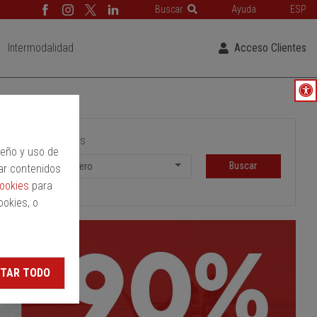
Buscar
Ayuda
ESP
Intermodalidad
Acceso Clientes
Pasajeros
peño y uso de
Buscar
1 Pasajero
ar contenidos
cookies
para
ookies, o
TAR TODO