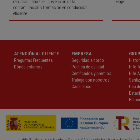
recursos naturales, prevención de la
viaje.
contaminación y formación en conducción
eficiente.
ATENCIÓN AL CLIENTE
EMPRESA
GRU
Preguntas Frecuentes
Seguridad a bordo
Histor
Dónde estamos
Política de calidad
Hife T
Certificados y premios
Hife 
Trabaja con nosotros
Sanfi
Canal ético
Cap de
Estac
Estaci
Hife (La Hispano de Fuente en Segures S.A.) ha sido beneficiaria de las Ayudas