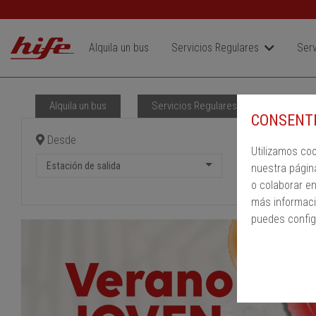
Alquila un bus
Servicios Regulares
Serv
Alquila un bus
Servicios Regulares
PMR
CONSENTI
Desde
Hast
Utilizamos co
Estación de salida
Estac
nuestra págin
o colaborar e
más informaci
puedes config