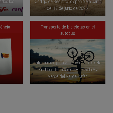
todos los
Código de Registro disponible a partir
del 17 de junio de 2026.
lència
Transporte de bicicletas en el
autobús
Información para viajar con tu bicicleta
en el bus. Paradas de Hife en la Vía
Verde del Val de Zafán