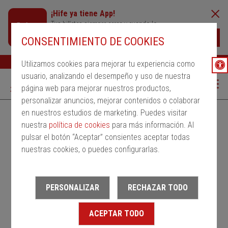
¡Hife ya tiene App!
Tus billetes siempre cerca y cuando lo
necesites
Descargar
CONSENTIMIENTO DE COOKIES
Buscar
Ayuda
ESP
Utilizamos cookies para mejorar tu experiencia como
usuario, analizando el desempeño y uso de nuestra
página web para mejorar nuestros productos,
personalizar anuncios, mejorar contenidos o colaborar
en nuestros estudios de marketing. Puedes visitar
Alquila un bus
Servicios Regulares
PMRSR
nuestra
política de cookies
para más información. Al
pulsar el botón “Aceptar” consientes aceptar todas
Desde
nuestras cookies, o puedes configurarlas.
Estación de salida
PERSONALIZAR
RECHAZAR TODO
Hasta
ACEPTAR TODO