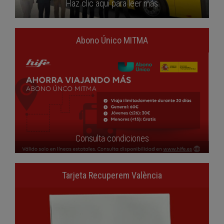
Haz clic aquí para leer más
Abono Único MITMA
Consulta condiciones
Tarjeta Recuperem València