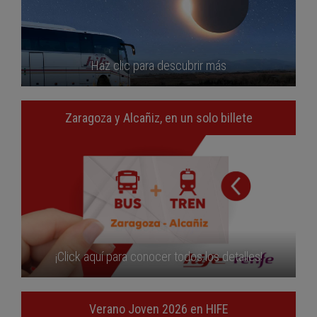
Haz clic para descubrir más
Zaragoza y Alcañiz, en un solo billete
¡Click aquí para conocer todos los detalles!
Verano Joven 2026 en HIFE