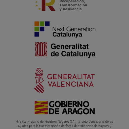
Hife (La Hispano de Fuente en Segures S.A.) ha sido beneficiaria de las
Ayudas para la transformación de flotas de transporte de viajeros y