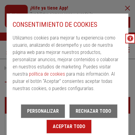
¡Hife ya tiene App!
Tus billetes siempre cerca y cuando lo
necesites
Descargar
CONSENTIMIENTO DE COOKIES
Buscar
Ayuda
ESP
Utilizamos cookies para mejorar tu experiencia como
usuario, analizando el desempeño y uso de nuestra
página web para mejorar nuestros productos,
personalizar anuncios, mejorar contenidos o colaborar
en nuestros estudios de marketing. Puedes visitar
Home
Servicios Urbanos
Transporte urbano de Valls
nuestra
política de cookies
para más información. Al
pulsar el botón “Aceptar” consientes aceptar todas
Transporte urbano de Valls
nuestras cookies, o puedes configurarlas.
Líneas
PERSONALIZAR
RECHAZAR TODO
ACEPTAR TODO
L1