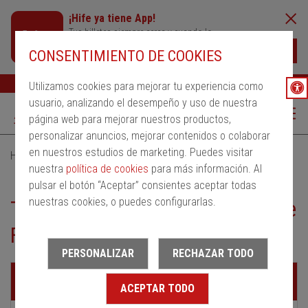
¡Hife ya tiene App!
Tus billetes siempre cerca y cuando lo
necesites
Descargar
CONSENTIMIENTO DE COOKIES
Buscar
Ayuda
ESP
Utilizamos cookies para mejorar tu experiencia como
usuario, analizando el desempeño y uso de nuestra
página web para mejorar nuestros productos,
personalizar anuncios, mejorar contenidos o colaborar
en nuestros estudios de marketing. Puedes visitar
Home
Servicios Urbanos
nuestra
política de cookies
para más información. Al
Transporte urbano de La Pobla de Farnals
pulsar el botón “Aceptar” consientes aceptar todas
nuestras cookies, o puedes configurarlas.
Transporte urbano de La Pobla de
Farnals
PERSONALIZAR
RECHAZAR TODO
Líneas
ACEPTAR TODO